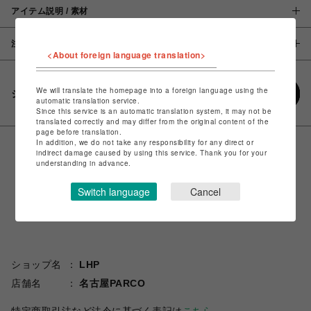
アイテム説明 / 素材
注意事項
<About foreign language translation>
We will translate the homepage into a foreign language using the
シェアする
automatic translation service.
Since this service is an automatic translation system, it may not be
translated correctly and may differ from the original content of the
page before translation.
In addition, we do not take any responsibility for any direct or
indirect damage caused by using this service. Thank you for your
understanding in advance.
Switch language
Cancel
ショップ名
LHP
店舗名
名古屋PARCO