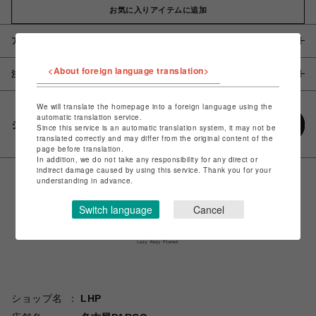
お気に入りアイテムに追加
アイテム説明 / 素材
<About foreign language translation>
注意事項
We will translate the homepage into a foreign language using the
automatic translation service.
シェアする
Since this service is an automatic translation system, it may not be
translated correctly and may differ from the original content of the
page before translation.
In addition, we do not take any responsibility for any direct or
indirect damage caused by using this service. Thank you for your
understanding in advance.
Switch language
Cancel
ショップ名
LHP