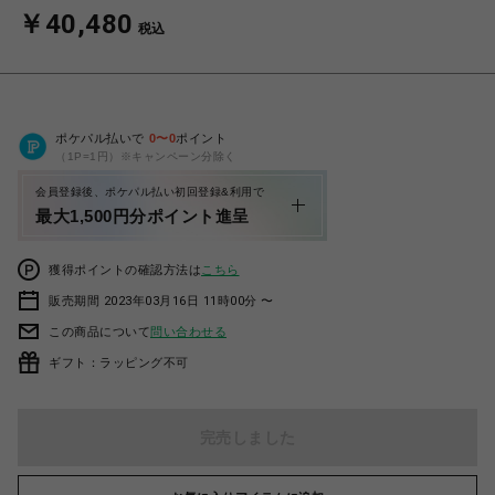
￥40,480
税込
ポケパル払いで
0
〜
0
ポイント
（1P=1円）※キャンペーン分除く
会員登録後、ポケパル払い初回登録&利用で
最大1,500円分ポイント進呈
獲得ポイントの確認方法は
こちら
販売期間 2023年03月16日 11時00分 〜
この商品について
問い合わせる
ギフト：ラッピング不可
完売しました