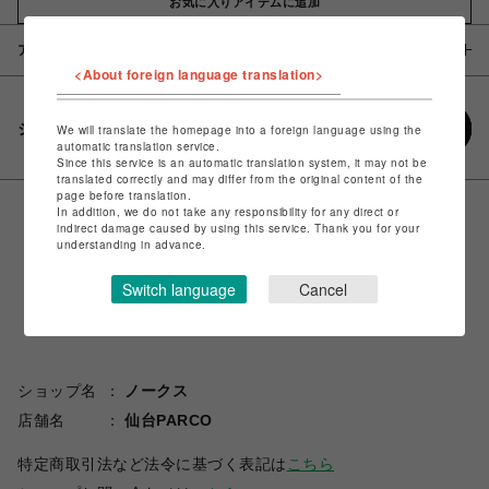
お気に入りアイテムに追加
アイテム説明 / 素材
<About foreign language translation>
シェアする
We will translate the homepage into a foreign language using the
automatic translation service.
Since this service is an automatic translation system, it may not be
translated correctly and may differ from the original content of the
page before translation.
In addition, we do not take any responsibility for any direct or
indirect damage caused by using this service. Thank you for your
understanding in advance.
Switch language
Cancel
ショップ名
ノークス
店舗名
仙台PARCO
特定商取引法など法令に基づく表記は
こちら