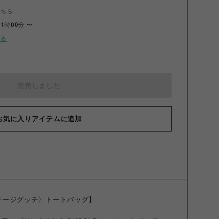
こちら
11時00分 〜
せる
完売しました
お気に入りアイテムに追加
ヴィンテージグッチ〉トートバッグ】