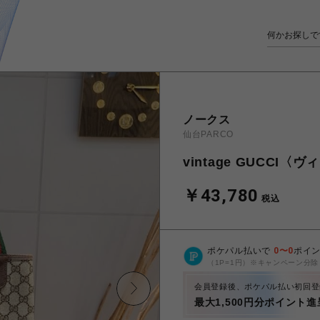
ノークス
仙台PARCO
vintage GUCC
￥43,780
税込
ポケパル払いで
0
〜
0
ポイ
（1P=1円）※キャンペーン分除
会員登録後、ポケパル払い初回登
最大1,500円分ポイント進