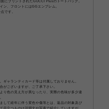
面にプリントされたGUCCI Plusのトートバッグ。
イン、フロントにはGGエンブレム。
一点です。
。ギャランティカード等は付属しておりません。
合がございますが、ご了承下さい。
より色の見え方が異なったり、実際の色味が多少違
。
まして経年に伴う変色や傷等とは、返品の対象及び
て目立つものは説明文や写真で紹介していますが、