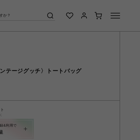
I〈ヴィンテージグッチ〉トートバッグ
ント
く
録&利用で
呈