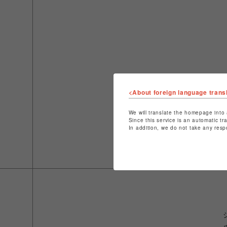
<About foreign language trans
We will translate the homepage into 
Since this service is an automatic tr
In addition, we do not take any resp