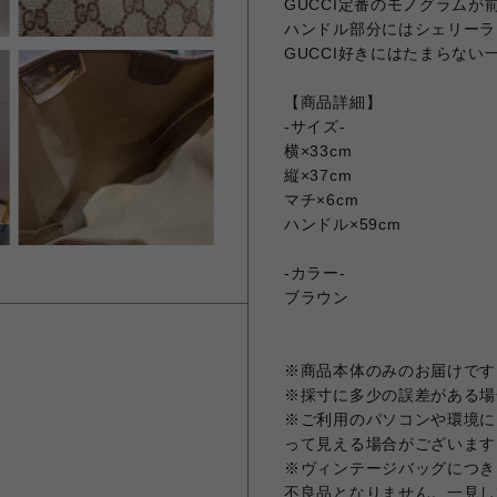
GUCCI定番のモノグラムが前
ハンドル部分にはシェリーラ
GUCCI好きにはたまらない
【商品詳細】
-サイズ-
横×33cm
縦×37cm
マチ×6cm
ハンドル×59cm
-カラー-
ブラウン
※商品本体のみのお届けです
※採寸に多少の誤差がある場
※ご利用のパソコンや環境に
って見える場合がございます
※ヴィンテージバッグにつき
不良品となりません。一見し