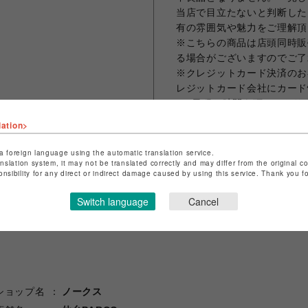
当店で目立たないと判断した
有の雰囲気や魅力をご理解頂
※こちらの商品は店頭同時販
る場合がございますのでご了
※クレジットカード決済のお
レジットカード会社にカード
～8日程お時間を頂いており
商品発送の際に当店よりご本
lation>
でご了承下さい。
a foreign language using the automatic translation service.
anslation system, it may not be translated correctly and may differ from the original c
onsibility for any direct or indirect damage caused by using this service. Thank you 
シェアする
Switch language
Cancel
ショップ名
ノークス