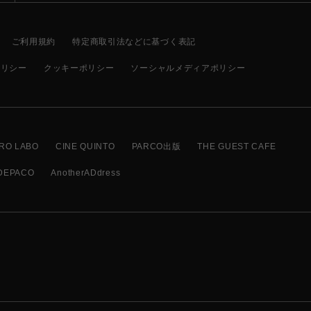
ご利用規約
特定商取引法などに基づく表記
ポリシー
クッキーポリシー
ソーシャルメディアポリシー
RO LABO
CINE QUINTO
PARCO出版
THE GUEST CAFE
DEPACO
AnotherADdress