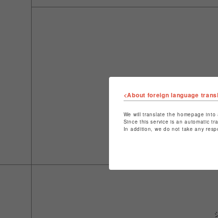
<About foreign language trans
We will translate the homepage into 
Since this service is an automatic tr
In addition, we do not take any resp