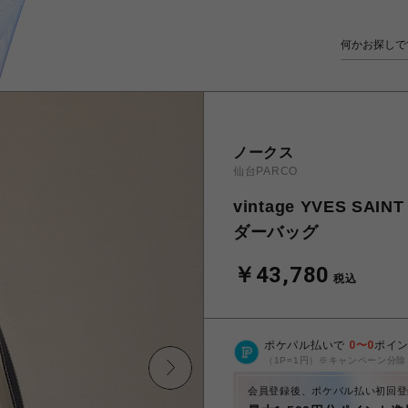
ノークス
仙台PARCO
vintage YVES S
ダーバッグ
￥43,780
税込
ポケパル払いで
0
〜
0
ポイ
（1P=1円）※キャンペーン分除
会員登録後、ポケパル払い初回登