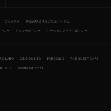
ご利用規約
特定商取引法などに基づく表記
ポリシー
クッキーポリシー
ソーシャルメディアポリシー
RO LABO
CINE QUINTO
PARCO出版
THE GUEST CAFE
DEPACO
AnotherADdress