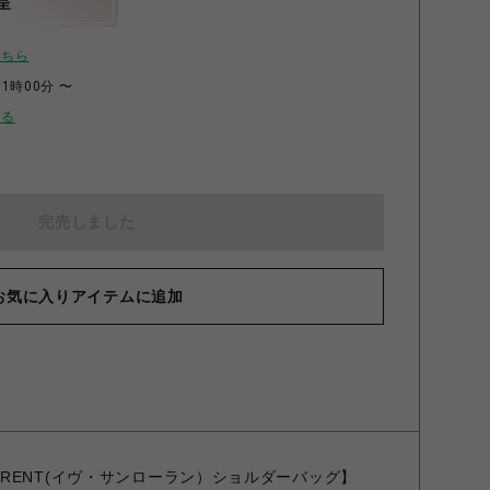
呈
こちら
11時00分 〜
せる
完売しました
お気に入りアイテムに追加
NT LAURENT(イヴ・サンローラン）ショルダーバッグ】