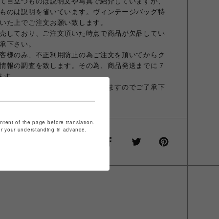
て目立つものは説明文や写真で紹介していますが、
ものは説明を省いています。ヴィンテージバッグ特
いた上でご注文お願い致します。
売しており、ご注文頂いた時点で商品が欠品してい
承下さい。
客様のみ、不正利用防止の為ご注文を頂いてからク
情報の調査を致します。その為、商品発送までに７
ます。
人確認のため、ご連絡させて頂きますのでご了承下
ontent of the page before translation.
for your understanding in advance.