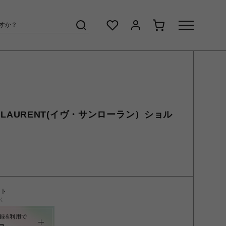
AINT LAURENT(イヴ・サンローラン）ショル
ント
く
録&利用で