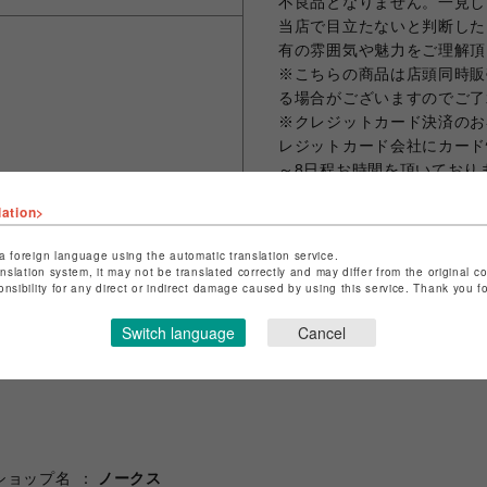
不良品となりません。一見し
当店で目立たないと判断した
有の雰囲気や魅力をご理解頂
※こちらの商品は店頭同時販
る場合がございますのでご了
※クレジットカード決済のお
レジットカード会社にカード
～8日程お時間を頂いており
商品発送の際に当店よりご本
lation>
さい。
a foreign language using the automatic translation service.
anslation system, it may not be translated correctly and may differ from the original c
onsibility for any direct or indirect damage caused by using this service. Thank you 
シェアする
Switch language
Cancel
ショップ名
ノークス