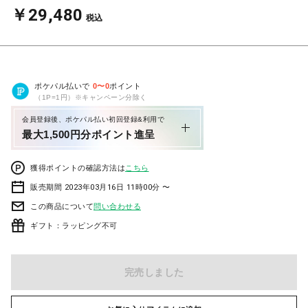
￥29,480
税込
ポケパル払いで
0
〜
0
ポイント
（1P=1円）※キャンペーン分除く
会員登録後、ポケパル払い初回登録&利用で
最大1,500円分ポイント進呈
獲得ポイントの確認方法は
こちら
販売期間 2023年03月16日 11時00分 〜
この商品について
問い合わせる
ギフト：ラッピング不可
完売しました