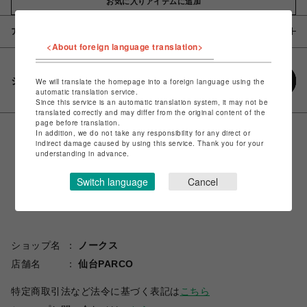
お気に入りアイテムに追加
アイテム説明 / 素材
<About foreign language translation>
シェアする
We will translate the homepage into a foreign language using the
automatic translation service.
Since this service is an automatic translation system, it may not be
translated correctly and may differ from the original content of the
page before translation.
In addition, we do not take any responsibility for any direct or
indirect damage caused by using this service. Thank you for your
understanding in advance.
Switch language
Cancel
ショップ名
ノークス
店舗名
仙台PARCO
特定商取引法など法令に基づく表記は
こちら