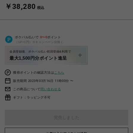
￥38,280
税込
ポケパル払いで
0
〜
0
ポイント
（1P=1円）※キャンペーン分除く
会員登録後、ポケパル払い初回登録&利用で
最大1,500円分ポイント進呈
獲得ポイントの確認方法は
こちら
販売期間 2023年03月16日 11時00分 〜
この商品について
問い合わせる
ギフト：ラッピング不可
完売しました