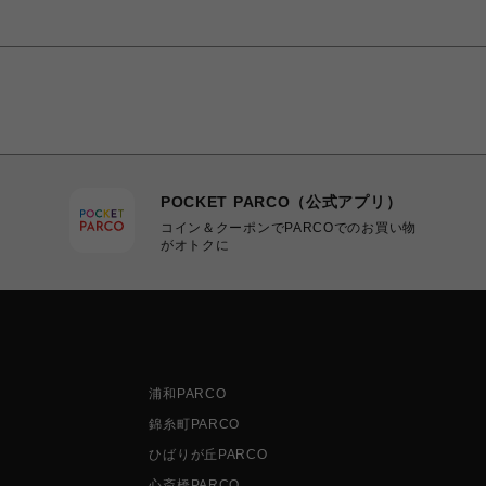
POCKET PARCO（公式アプリ）
コイン＆クーポンでPARCOでのお買い物
がオトクに
浦和PARCO
錦糸町PARCO
ひばりが丘PARCO
心斎橋PARCO