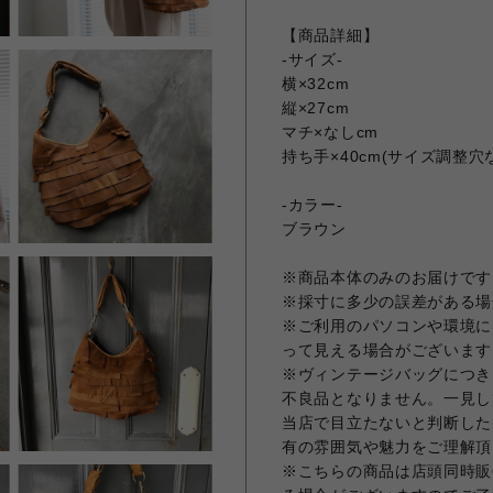
【商品詳細】
-サイズ-
横×32cm
縦×27cm
マチ×なしcm
持ち手×40cm(サイズ調整穴
-カラー-
ブラウン
※商品本体のみのお届けです
※採寸に多少の誤差がある場
※ご利用のパソコンや環境に
って見える場合がございます
※ヴィンテージバッグにつき
不良品となりません。一見し
当店で目立たないと判断した
有の雰囲気や魅力をご理解頂
※こちらの商品は店頭同時販