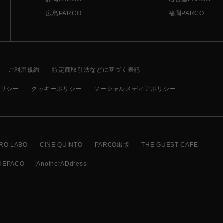
広島PARCO
福岡PARCO
ご利用規約
特定商取引法などに基づく表記
ポリシー
クッキーポリシー
ソーシャルメディアポリシー
RO LABO
CINE QUINTO
PARCO出版
THE GUEST CAFE
DEPACO
AnotherADdress