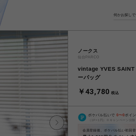
ノークス
仙台PARCO
vintage YVES S
ーバッグ
￥43,780
税込
ポケパル払いで
0
〜
0
ポイ
（1P=1円）※キャンペーン分除
会員登録後、ポケパル払い初回登