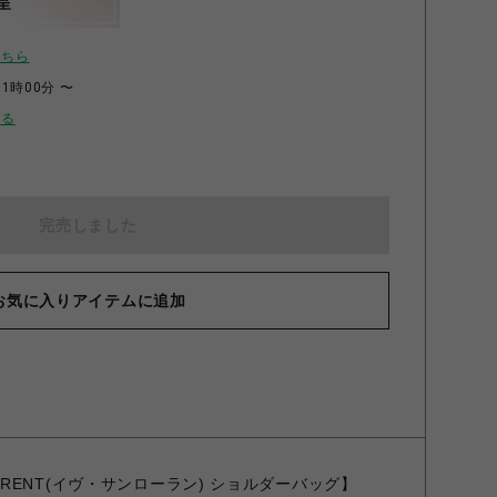
呈
こちら
11時00分 〜
せる
完売しました
お気に入りアイテムに追加
NT LAURENT(イヴ・サンローラン) ショルダーバッグ】