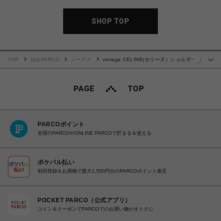
SHOP TOP
TOP
仙台PARCO
ノークス
vintage CELINE(セリーヌ）ショルダーバ
…
ッグ
PARCOポイント
全国のPARCOやONLINE PARCOで貯まる＆使える
ポケパル払い
初回登録＆お買物で最大1,500円分のPARCOポイント進呈
POCKET PARCO（公式アプリ）
コイン＆クーポンでPARCOでのお買い物がオトクに