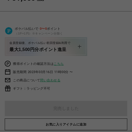
ポケパル払いで
0
〜
0
ポイント
（1P=1円）※キャンペーン分除く
会員登録後、ポケパル払い初回登録&利用で
最大1,500円分ポイント進呈
獲得ポイントの確認方法は
こちら
販売期間 2023年03月16日 11時00分 〜
この商品について
問い合わせる
ギフト：ラッピング不可
完売しました
お気に入りアイテムに追加