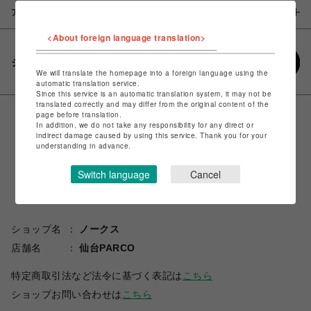
アイテム説明 / 素材
<About foreign language translation>
シェアする
We will translate the homepage into a foreign language using the
automatic translation service.
Since this service is an automatic translation system, it may not be
translated correctly and may differ from the original content of the
page before translation.
In addition, we do not take any responsibility for any direct or
indirect damage caused by using this service. Thank you for your
understanding in advance.
Switch language
Cancel
ショップ名
ノークス
店舗名
仙台PARCO
特定商取引法など法令に基づく表記は
こちら
ショップお問い合わせは
こちら