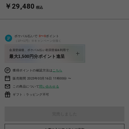
￥29,480
税込
ポケパル払いで
0
〜
0
ポイント
（1P=1円）※キャンペーン分除く
会員登録後、ポケパル払い初回登録&利用で
最大1,500円分ポイント進呈
獲得ポイントの確認方法は
こちら
販売期間 2023年03月16日 11時00分 〜
この商品について
問い合わせる
ギフト：ラッピング不可
完売しました