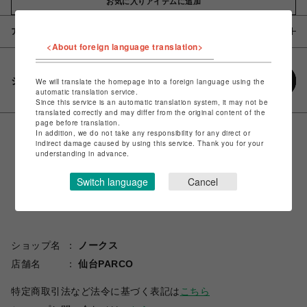
お気に入りアイテムに追加
アイテム説明 / 素材
<About foreign language translation>
シェアする
We will translate the homepage into a foreign language using the
automatic translation service.
Since this service is an automatic translation system, it may not be
translated correctly and may differ from the original content of the
page before translation.
In addition, we do not take any responsibility for any direct or
indirect damage caused by using this service. Thank you for your
understanding in advance.
Switch language
Cancel
ショップ名
ノークス
店舗名
仙台PARCO
特定商取引法など法令に基づく表記は
こちら