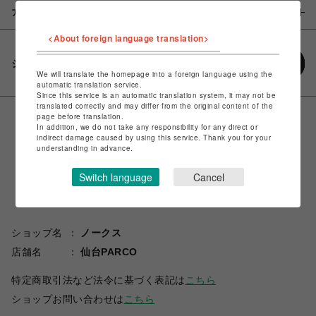
アイテム説明 / 素材
<About foreign language translation>
シェアする
We will translate the homepage into a foreign language using the
automatic translation service.
Since this service is an automatic translation system, it may not be
translated correctly and may differ from the original content of the
page before translation.
In addition, we do not take any responsibility for any direct or
indirect damage caused by using this service. Thank you for your
understanding in advance.
Switch language
Cancel
ショップ名
ノークス
店舗名
仙台PARCO
特定商取引法など法令に基づく表記は
こちら
ショップお問い合わせは
こちら