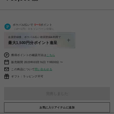
ポケパル払いで
0
〜
0
ポイント
（1P=1円）※キャンペーン分除く
会員登録後、ポケパル払い初回登録&利用で
最大1,500円分ポイント進呈
獲得ポイントの確認方法は
こちら
販売期間 2023年03月16日 11時00分 〜
この商品について
問い合わせる
ギフト：ラッピング不可
完売しました
お気に入りアイテムに追加