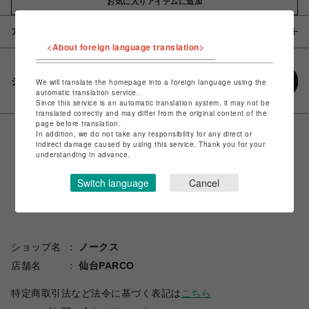
お気に入りアイテムに追加
アイテム説明 / 素材
<About foreign language translation>
シェアする
We will translate the homepage into a foreign language using the
automatic translation service.
Since this service is an automatic translation system, it may not be
translated correctly and may differ from the original content of the
page before translation.
In addition, we do not take any responsibility for any direct or
indirect damage caused by using this service. Thank you for your
understanding in advance.
Switch language
Cancel
ショップ名
ノークス
店舗名
仙台PARCO
特定商取引法など法令に基づく表記は
こちら