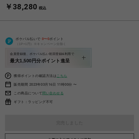
￥38,280
税込
ポケパル払いで
0
〜
0
ポイント
（1P=1円）※キャンペーン分除く
会員登録後、ポケパル払い初回登録&利用で
最大1,500円分ポイント進呈
獲得ポイントの確認方法は
こちら
販売期間 2023年03月16日 11時00分 〜
この商品について
問い合わせる
ギフト：ラッピング不可
完売しました