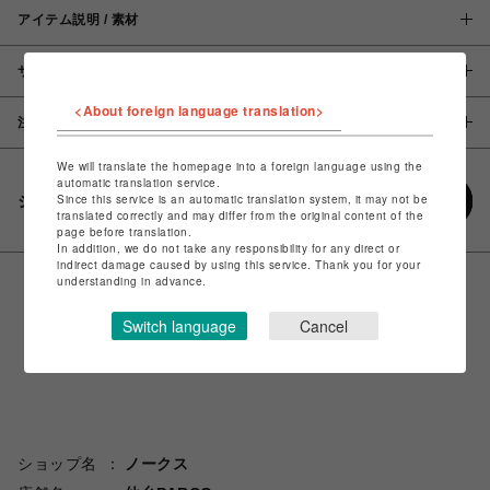
アイテム説明 / 素材
サイズ
<About foreign language translation>
注意事項
We will translate the homepage into a foreign language using the
automatic translation service.
Since this service is an automatic translation system, it may not be
シェアする
translated correctly and may differ from the original content of the
page before translation.
In addition, we do not take any responsibility for any direct or
indirect damage caused by using this service. Thank you for your
understanding in advance.
Switch language
Cancel
ショップ名
ノークス