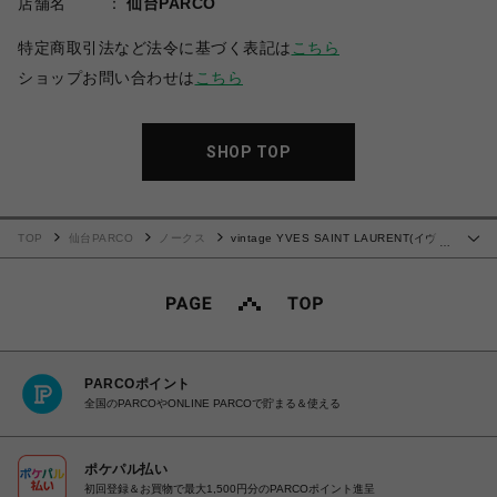
店舗名
仙台PARCO
特定商取引法など法令に基づく表記は
こちら
ショップお問い合わせは
こちら
SHOP TOP
TOP
仙台PARCO
ノークス
vintage YVES SAINT LAURENT(イヴ・
…
サンローラン）ショルダーバッグ 2
PARCOポイント
全国のPARCOやONLINE PARCOで貯まる＆使える
ポケパル払い
初回登録＆お買物で最大1,500円分のPARCOポイント進呈