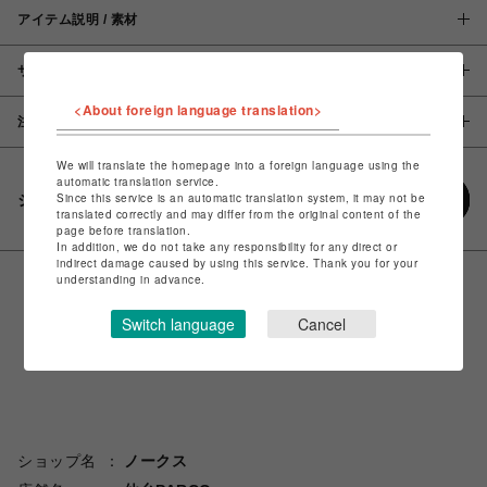
アイテム説明 / 素材
サイズ
<About foreign language translation>
注意事項
We will translate the homepage into a foreign language using the
automatic translation service.
Since this service is an automatic translation system, it may not be
シェアする
translated correctly and may differ from the original content of the
page before translation.
In addition, we do not take any responsibility for any direct or
indirect damage caused by using this service. Thank you for your
understanding in advance.
Switch language
Cancel
ショップ名
ノークス