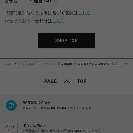
店舗名
仙台PARCO
特定商取引法など法令に基づく表記は
こちら
ショップお問い合わせは
こちら
SHOP TOP
TOP
仙台PARCO
ノークス
vintage YVES SAINT LAURENT(イヴ・
…
サンローラン）ショルダーバッグ/クラッチバッグ
PARCOポイント
全国のPARCOやONLINE PARCOで貯まる＆使える
ポケパル払い
初回登録＆お買物で最大1,500円分のPARCOポイント進呈