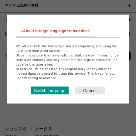
アイテム説明 / 素材
サイズ
<About foreign language translation>
注意事項
We will translate the homepage into a foreign language using the
automatic translation service.
Since this service is an automatic translation system, it may not be
シェアする
translated correctly and may differ from the original content of the
page before translation.
In addition, we do not take any responsibility for any direct or
indirect damage caused by using this service. Thank you for your
understanding in advance.
Switch language
Cancel
ショップ名
ノークス