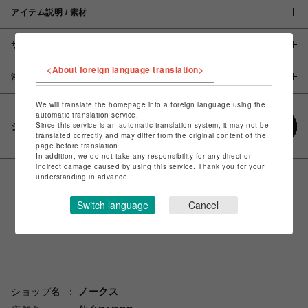
アイテム説明 / 素材
サイズ
<About foreign language translation>
注意事項
We will translate the homepage into a foreign language using the
automatic translation service.
Since this service is an automatic translation system, it may not be
シェアする
translated correctly and may differ from the original content of the
page before translation.
In addition, we do not take any responsibility for any direct or
indirect damage caused by using this service. Thank you for your
understanding in advance.
Switch language
Cancel
ショップ名
ノークス