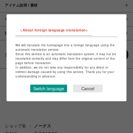
アイテム説明 / 素材
サイズ
<About foreign language translation>
注意事項
We will translate the homepage into a foreign language using the
automatic translation service.
Since this service is an automatic translation system, it may not be
シェアする
translated correctly and may differ from the original content of the
page before translation.
In addition, we do not take any responsibility for any direct or
indirect damage caused by using this service. Thank you for your
understanding in advance.
Switch language
Cancel
ショップ名
ノークス