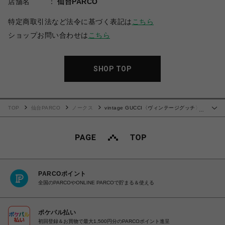
店舗名
仙台PARCO
特定商取引法など法令に基づく表記は
こちら
ショップお問い合わせは
こちら
SHOP TOP
TOP
仙台PARCO
ノークス
vintage GUCCI〈ヴィンテージグッチ〉
…
トートバッグ
PARCOポイント
全国のPARCOやONLINE PARCOで貯まる＆使える
ポケパル払い
初回登録＆お買物で最大1,500円分のPARCOポイント進呈