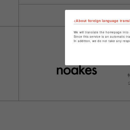
<About foreign language trans
We will translate the homepage into 
Since this service is an automatic tr
In addition, we do not take any resp