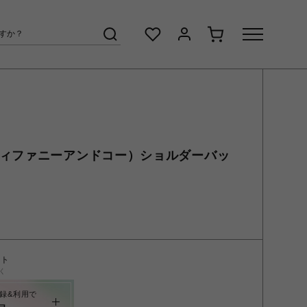
o. (ティファニーアンドコー）ショルダーバッ
ント
く
録&利用で