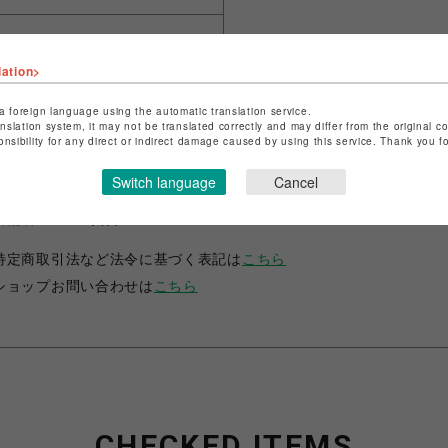
シェアする
lation>
a foreign language using the automatic translation service.
anslation system, it may not be translated correctly and may differ from the original c
onsibility for any direct or indirect damage caused by using this service. Thank you 
Switch language
Cancel
ショップ名
ノークス
店舗名
仙台PARCO
特定商取引法など法令に基づく表記は
こちら
ショップお問い合わせは
こちら
CHECKED ITEMS