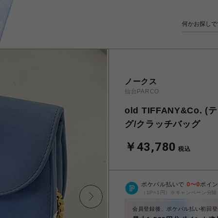
ノークス
仙台PARCO
old TIFFANY&C
グ/クラッチバッグ
￥43,780
税込
ポケパル払いで
0
〜
0
ポイ
（1P=1円）※キャンペーン分除
会員登録後、ポケパル払い初回登