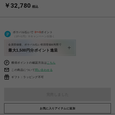
￥32,780
税込
ポケパル払いで
0
〜
0
ポイント
（1P=1円）※キャンペーン分除く
会員登録後、ポケパル払い初回登録&利用で
最大1,500円分ポイント進呈
獲得ポイントの確認方法は
こちら
この商品について
問い合わせる
ギフト：ラッピング不可
完売しました
お気に入りアイテムに追加