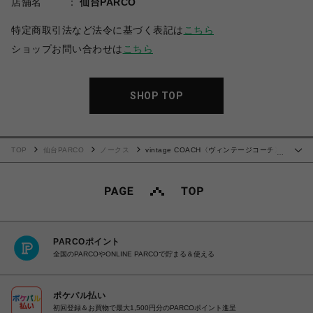
店舗名
仙台PARCO
特定商取引法など法令に基づく表記は
こちら
ショップお問い合わせは
こちら
SHOP TOP
TOP
仙台PARCO
ノークス
vintage COACH〈ヴィンテージコーチ〉
…
ハンドバッグ
PARCOポイント
全国のPARCOやONLINE PARCOで貯まる＆使える
ポケパル払い
初回登録＆お買物で最大1,500円分のPARCOポイント進呈