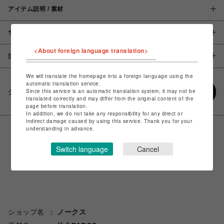
アイテム説明 / 素材
サイズ
<About foreign language translation>
注意事項
We will translate the homepage into a foreign language using the
automatic translation service.
Since this service is an automatic translation system, it may not be
シェアする
translated correctly and may differ from the original content of the
page before translation.
In addition, we do not take any responsibility for any direct or
indirect damage caused by using this service. Thank you for your
understanding in advance.
Switch language
Cancel
ショップ名
ノークス