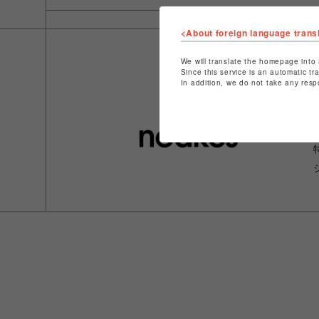
<About foreign language trans
We will translate the homepage into 
Since this service is an automatic tr
In addition, we do not take any resp