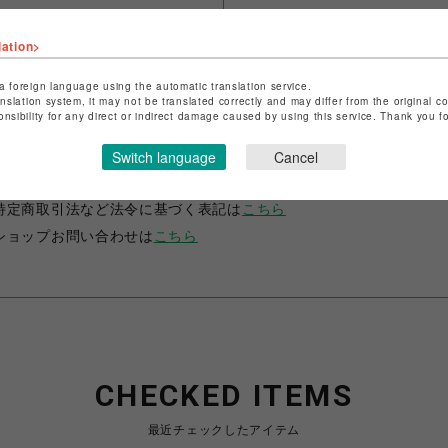
lation>
a foreign language using the automatic translation service.
anslation system, it may not be translated correctly and may differ from the original c
onsibility for any direct or indirect damage caused by using this service. Thank you 
ショップ名
ノークス
Switch language
Cancel
店舗名
仙台PARCO
特定商取引法など法令に基づく表記は
こちら
ショップお問い合わせは
こちら
CHECKED ITEMS
最近チェックしたアイテム