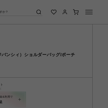
CHY(ジバンシィ）ショルダーバッグ/ポーチ
ント
く
録&利用で
呈