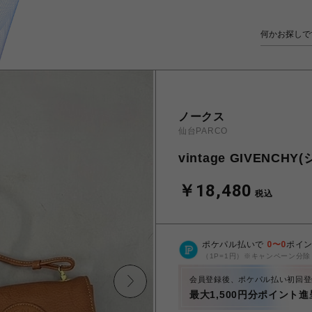
ノークス
仙台PARCO
vintage GIVEN
￥18,480
税込
ポケパル払いで
0
〜
0
ポイ
（1P=1円）※キャンペーン分除
会員登録後、ポケパル払い初回登
最大1,500円分ポイント進