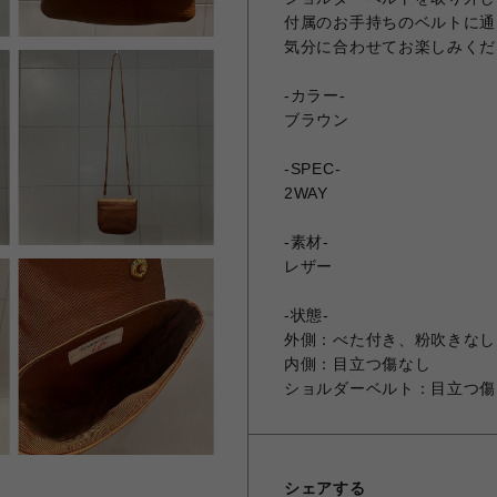
付属のお手持ちのベルトに通
気分に合わせてお楽しみくだ
-カラー-
ブラウン
-SPEC-
2WAY
-素材-
レザー
-状態-
外側：べた付き、粉吹きなし
内側：目立つ傷なし
ショルダーベルト：目立つ傷
シェアする