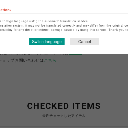
lation>
a foreign language using the automatic translation service.
anslation system, it may not be translated correctly and may differ from the original c
onsibility for any direct or indirect damage caused by using this service. Thank you 
ショップ名
ノークス
Switch language
Cancel
店舗名
仙台PARCO
特定商取引法など法令に基づく表記は
こちら
ショップお問い合わせは
こちら
CHECKED ITEMS
最近チェックしたアイテム