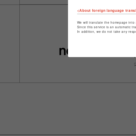
<About foreign language trans
We will translate the homepage into 
Since this service is an automatic tr
In addition, we do not take any resp