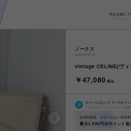
ノークス
仙台PARCO
vintage CELI
￥47,080
税込
ポケパル払いで
0
〜
0
ポイ
（1P=1円）※キャンペーン分除
会員登録後、ポケパル払い初回登
最大1,500円分ポイント進