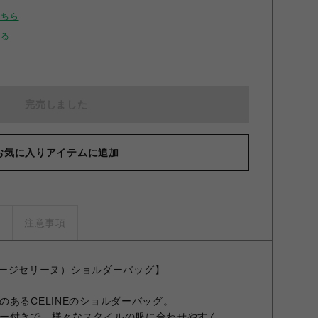
こちら
せる
完売しました
お気に入りアイテムに追加
ズ
注意事項
ヴィンテージセリーヌ）ショルダーバッグ】
あるCELINEのショルダーバッグ。
ー付きで、様々なスタイルの服に合わせやすく、