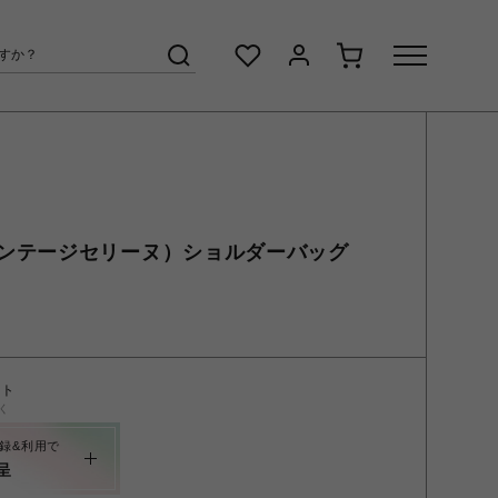
NE(ヴィンテージセリーヌ）ショルダーバッグ
ント
く
録&利用で
呈