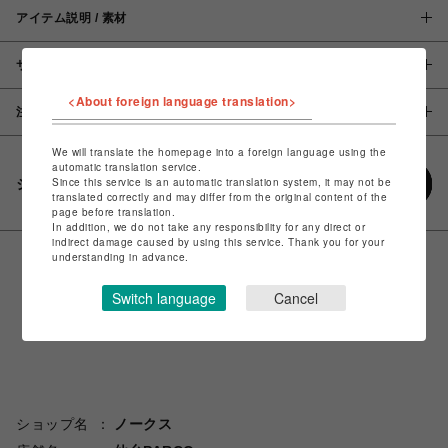
アイテム説明 / 素材
サイズ
<About foreign language translation>
注意事項
We will translate the homepage into a foreign language using the
automatic translation service.
Since this service is an automatic translation system, it may not be
シェアする
translated correctly and may differ from the original content of the
page before translation.
In addition, we do not take any responsibility for any direct or
indirect damage caused by using this service. Thank you for your
understanding in advance.
Switch language
Cancel
ショップ名
ノークス