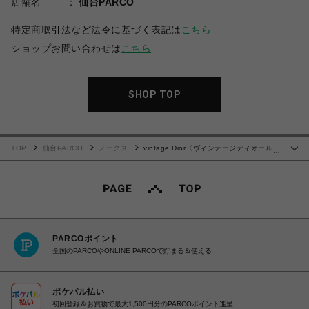
店舗名
仙台PARCO
特定商取引法など法令に基づく表記は
こちら
ショップお問い合わせは
こちら
SHOP TOP
TOP
仙台PARCO
ノークス
vintage Dior〈ヴィンテージディオール〉
…
ハンドバッグ
PARCOポイント
全国のPARCOやONLINE PARCOで貯まる＆使える
ポケパル払い
初回登録＆お買物で最大1,500円分のPARCOポイント進呈