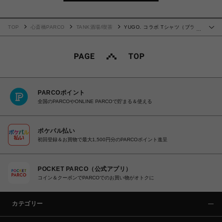
TOP
心斎橋PARCO
TANK酒場/喫茶
YUGO. コラボ Tシャツ（ブラッ
…
ク）
PARCOポイント
全国のPARCOやONLINE PARCOで貯まる＆使える
ポケパル払い
初回登録＆お買物で最大1,500円分のPARCOポイント進呈
POCKET PARCO（公式アプリ）
コイン＆クーポンでPARCOでのお買い物がオトクに
カテゴリー