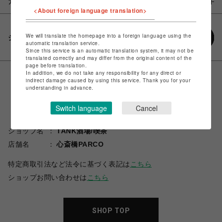
アイテム説明 / 素材
<About foreign language translation>
We will translate the homepage into a foreign language using the
シェアする
automatic translation service.
Since this service is an automatic translation system, it may not be
translated correctly and may differ from the original content of the
page before translation.
In addition, we do not take any responsibility for any direct or
indirect damage caused by using this service. Thank you for your
understanding in advance.
Switch language
Cancel
ショップ名
TANK酒場/喫茶
店舗名
心斎橋PARCO
特定商取引法など法令に基づく表記は
こちら
ショップお問い合わせは
こちら
SHOP TOP