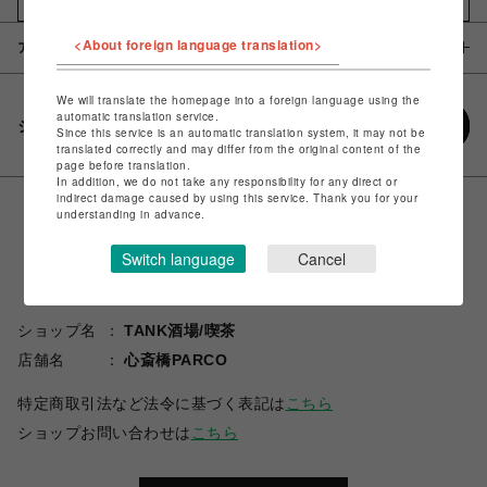
<About foreign language translation>
アイテム説明 / 素材
We will translate the homepage into a foreign language using the
automatic translation service.
シェアする
Since this service is an automatic translation system, it may not be
translated correctly and may differ from the original content of the
page before translation.
In addition, we do not take any responsibility for any direct or
indirect damage caused by using this service. Thank you for your
understanding in advance.
Switch language
Cancel
ショップ名
TANK酒場/喫茶
店舗名
心斎橋PARCO
特定商取引法など法令に基づく表記は
こちら
ショップお問い合わせは
こちら