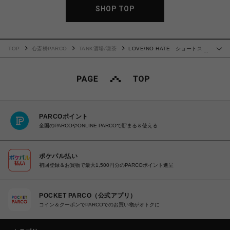
SHOP TOP
TOP
心斎橋PARCO
TANK酒場/喫茶
LOVE/NO HATE ショートスリ
…
ーブTシャツ WHITE
PARCOポイント
全国のPARCOやONLINE PARCOで貯まる＆使える
ポケパル払い
初回登録＆お買物で最大1,500円分のPARCOポイント進呈
POCKET PARCO（公式アプリ）
コイン＆クーポンでPARCOでのお買い物がオトクに