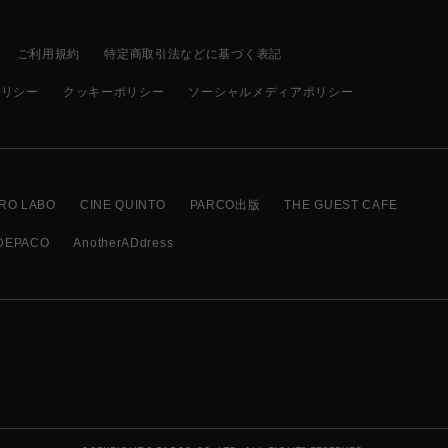
ご利用規約
特定商取引法などに基づく表記
ポリシー
クッキーポリシー
ソーシャルメディアポリシー
RO LABO
CINE QUINTO
PARCO出版
THE GUEST CAFE
DEPACO
AnotherADdress