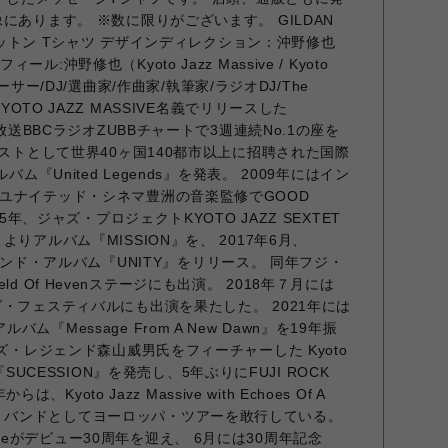
にあります。 ※数に限りがございます。 GILDAN
ラコットン Tシャツ デザインディレクション：沖野修也
プロフィール:沖野修也（Kyoto Jazz Massive / Kyoto
ューサー/DJ/選曲家/作曲家/執筆家/ラジオDJ/The
YOTO JAZZ MASSIVE名義でリリースした
営放送BBCラジオZUBBチャートで3週連続No.1の座を
ィストとして世界40ヶ国140都市以上に招聘された国際
ム『United Legends』を発表。 2009年にはイン
ユナイテッド・シネマ豊洲の音楽監修でGOOD
15年、ジャズ・プロジェクトKYOTO JAZZ SEXTET
りアルバム『MISSION』を、 2017年6月、
のセカンド・アルバム『UNITY』をリリース。 同年フジ・
d Of Hevenステージにも出演。 2018年７月には
・フェスティバルにも出演を果たした。 2021年には
ndアルバム『Message From A New Dawn』を19年振
ャズ・レジェンド森山威男氏をフィーチャーした Kyoto
ム『SUCESSION』を発売し、5年ぶりにFUJI ROCK
は、Kyoto Jazz Massive with Echoes Of A
ra名義で バンドとしてヨーロッパ・ツアーを敢行している。
Massiveがデビュー30周年を迎え、 6月には30周年記念