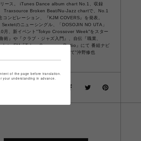
ス。 iTunes Dance album chart No.1、収録
、 Traxsource Broken Beat/Nu-Jazz chartで、No.1
念コンピレーション、『KJM COVERS』を発表。
zz Sextetのニューシングル、「DOSOJIN NO UTA」
月、新イベント"Tokyo Crossover Week"をスター
 選曲術』や『クラブ・ジャズ入門』、自伝『職業、
terFM『Tokyo Crossover Radio』にて 番組ナビ
2時)。 USEN I-12チャンネルにて"沖野修也
Room"を監修。
ontent of the page before translation.
for your understanding in advance.