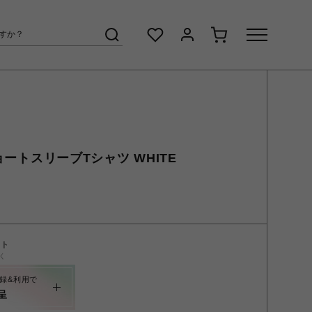
ショートスリーブTシャツ WHITE
ント
く
録&利用で
呈