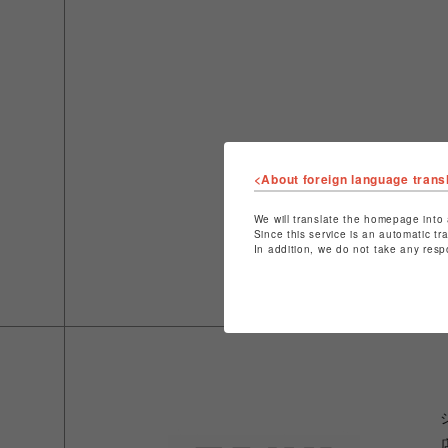
<About foreign language trans
We will translate the homepage into 
Since this service is an automatic tr
In addition, we do not take any resp