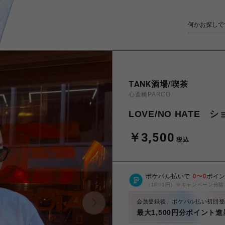
TANK酒場/喫茶
心斎橋PARCO
LOVE/NO HATE 
￥3,500
税込
ポケパル払いで
0
〜
0
ポイ
（1P=1円）※キャンペーン分除
会員登録後、ポケパル払い初回登
最大1,500円分ポイント進