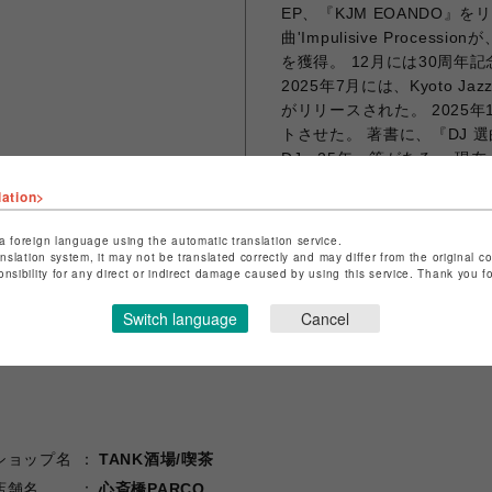
EP、『KJM EOANDO』をリリー
曲'Impulisive Processionが
を獲得。 12月には30周年記
2025年7月には、Kyoto Ja
がリリースされた。 2025年10
トさせた。 著書に、『DJ
DJ、25年』等がある。 現在、In
ゲーターを担当中(毎週金曜日2
lation>
presents Music in The 
a foreign language using the automatic translation service.
anslation system, it may not be translated correctly and may differ from the original c
onsibility for any direct or indirect damage caused by using this service. Thank you 
シェアする
Switch language
Cancel
ショップ名
TANK酒場/喫茶
店舗名
心斎橋PARCO