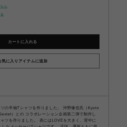
こちら
せる
カートに入れる
お気に入りアイテムに追加
Tシャツの半袖Tシャツを作りました。 沖野修也氏（Kyoto
o Jazz Sextet）との コラボレーション企画第二弾で制作し
袖Tシャツを作りました。 表にはLOVEを大きく、背中に
ントしたメッセージTシャツです。 店頭、通販ともに発