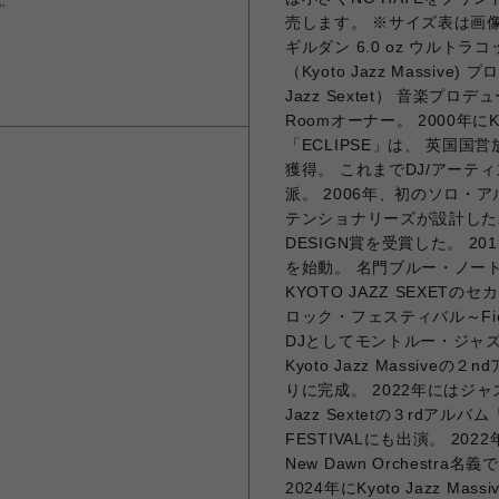
売します。 ※サイズ表は画像
ギルダン 6.0 oz ウルト
（Kyoto Jazz Massive) 
Jazz Sextet） 音楽プロデ
Roomオーナー。 2000年にK
「ECLIPSE」は、 英国国
獲得。 これまでDJ/アーテ
派。 2006年、初のソロ・アルバ
テンショナリーズが設計した
DESIGN賞を受賞した。 20
を始動。 名門ブルー・ノートよ
KYOTO JAZZ SEXET
ロック・フェスティバル～Fiel
DJとしてモントルー・ジャズ
Kyoto Jazz Massiveの２
りに完成。 2022年にはジ
Jazz Sextetの３rdアルバ
FESTIVALにも出演。 2022年から
New Dawn Orchest
2024年にKyoto Jazz 