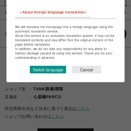
<About foreign language translation>
アイテム説明 / 素材
We will translate the homepage into a foreign language using the
automatic translation service.
シェアする
Since this service is an automatic translation system, it may not be
translated correctly and may differ from the original content of the
page before translation.
In addition, we do not take any responsibility for any direct or
indirect damage caused by using this service. Thank you for your
understanding in advance.
Switch language
Cancel
ショップ名
TANK酒場/喫茶
店舗名
心斎橋PARCO
特定商取引法など法令に基づく表記は
こちら
ショップお問い合わせは
こちら