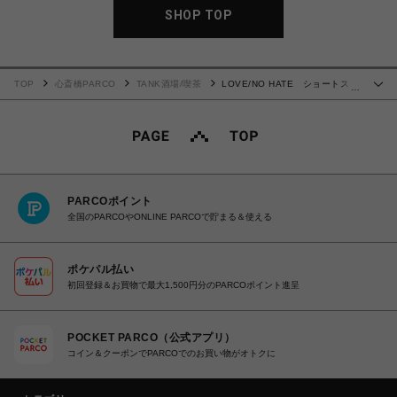
SHOP TOP
TOP
心斎橋PARCO
TANK酒場/喫茶
LOVE/NO HATE ショートスリ
…
ーブTシャツ BLACK
PARCOポイント
全国のPARCOやONLINE PARCOで貯まる＆使える
ポケパル払い
初回登録＆お買物で最大1,500円分のPARCOポイント進呈
POCKET PARCO（公式アプリ）
コイン＆クーポンでPARCOでのお買い物がオトクに