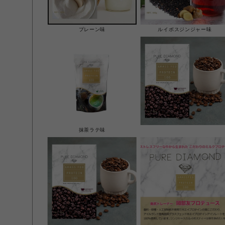
プレーン味
ルイボスジンジャー味
抹茶ラテ味