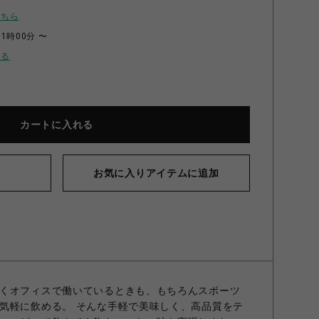
こちら
11時00分 〜
せる
カートに入れる
お気に入りアイテムに追加
グラスフェッドプロテイン 600g ルイボスジンジャー味
くオフィスで働いているときも、もちろんスポーツ
気軽に飲める。 そんな手軽で美味しく、高品質をテ