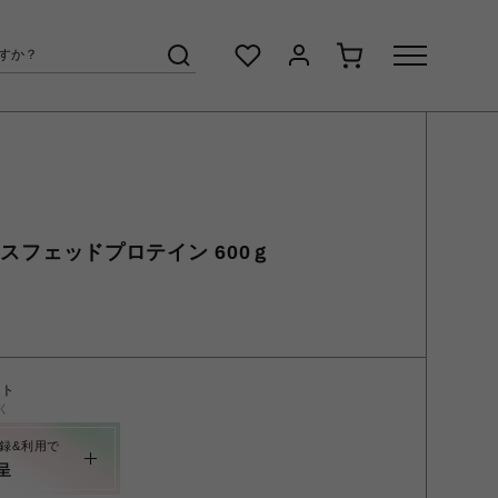
グラスフェッドプロテイン 600ｇ
ント
く
録&利用で
呈