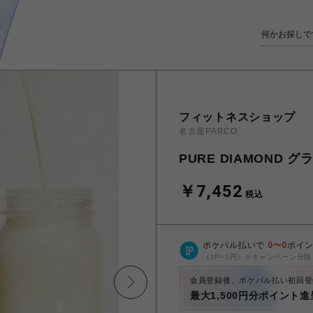
フィットネスショップ
名古屋PARCO
PURE DIAMOND 
￥7,452
税込
ポケパル払いで
0
〜
0
ポイ
（1P=1円）※キャンペーン分除
会員登録後、ポケパル払い初回登
最大1,500円分ポイント進