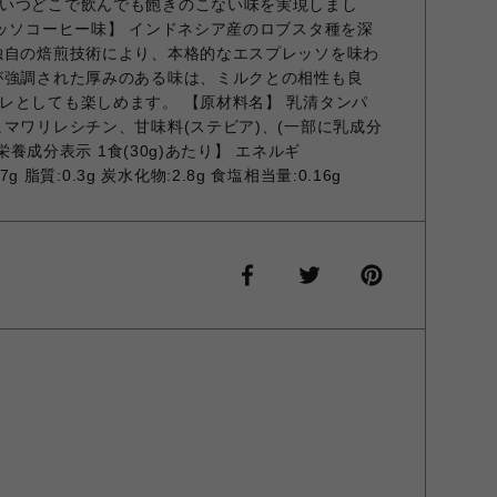
いつどこで飲んでも飽きのこない味を実現しまし
レッソコーヒー味】 インドネシア産のロブスタ種を深
独自の焙煎技術により、本格的なエスプレッソを味わ
が強調された厚みのある味は、ミルクとの相性も良
レとしても楽しめます。 【原材料名】 乳清タンパ
ヒマワリレシチン、甘味料(ステビア)、(一部に乳成分
【栄養成分表示 1食(30g)あたり】 エネルギ
.7g 脂質:0.3g 炭水化物:2.8g 食塩相当量:0.16g