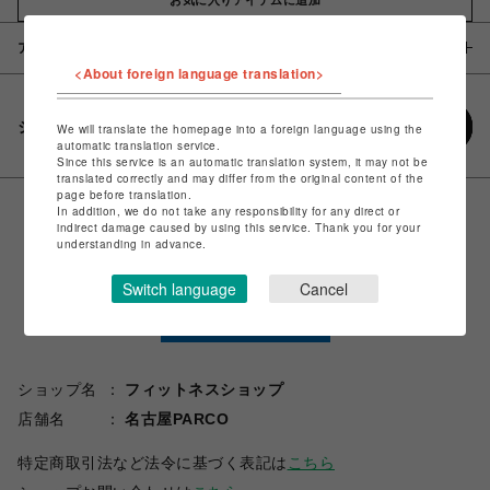
アイテム説明 / 素材
<About foreign language translation>
シェアする
We will translate the homepage into a foreign language using the
automatic translation service.
Since this service is an automatic translation system, it may not be
translated correctly and may differ from the original content of the
page before translation.
In addition, we do not take any responsibility for any direct or
indirect damage caused by using this service. Thank you for your
understanding in advance.
Switch language
Cancel
ショップ名
フィットネスショップ
店舗名
名古屋PARCO
特定商取引法など法令に基づく表記は
こちら