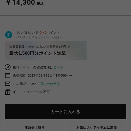
￥14,300
税込
ポケパル払いで
0
〜
0
ポイント
（1P=1円）※キャンペーン分除く
会員登録後、ポケパル払い初回登録&利用で
最大1,500円分ポイント進呈
獲得ポイントの確認方法は
こちら
販売期間 2023年03月16日 11時00分 〜
この商品について
問い合わせる
ギフト：ラッピング不可
カートに入れる
店頭受け取り
お気に入りアイテムに追加