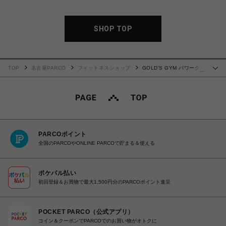
SHOP TOP
TOP
名古屋PARCO
フィットネスショップ
GOLD'S GYM パワーグリ
…
ップ PRO
PARCOポイント
全国のPARCOやONLINE PARCOで貯まる＆使える
ポケパル払い
初回登録＆お買物で最大1,500円分のPARCOポイント進呈
POCKET PARCO（公式アプリ）
コイン＆クーポンでPARCOでのお買い物がオトクに