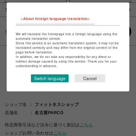
アイテム説明 / 素材
<About foreign language translation>
シェアする
We will translate the homepage into a foreign language using the
automatic translation service.
Since this service is an automatic translation system, it may not be
translated correctly and may differ from the original content of the
page before translation.
In addition, we do not take any responsibility for any direct or
indirect damage caused by using this service. Thank you for your
understanding in advance.
Switch language
Cancel
ショップ名
フィットネスショップ
店舗名
名古屋PARCO
特定商取引法など法令に基づく表記は
こちら
ショップお問い合わせは
こちら