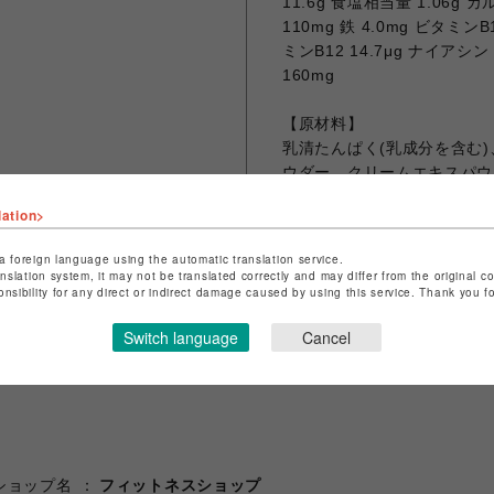
11.6g 食塩相当量 1.06g 
110mg 鉄 4.0mg ビタミンB
ミンB12 14.7μg ナイアシン
160mg
【原材料】
乳清たんぱく(乳成分を含む
ウダー、クリームエキスパウ
来)、甘味料(スクラロース、
lation>
酸、ナイアシン、パントテン酸カル
a foreign language using the automatic translation service.
anslation system, it may not be translated correctly and may differ from the original c
onsibility for any direct or indirect damage caused by using this service. Thank you 
シェアする
Switch language
Cancel
ショップ名
フィットネスショップ