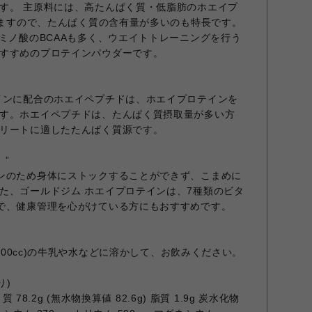
す。 主原料には、高たんぱく質・低脂肪のホエイプ
ていますので、たんぱく質の含有量が多いのも特長です。
アミノ酸のBCAAも多く、ウエイトトレーニングを行う
すすめのプロテインパウダーです。
インに配合のホエイペプチドは、ホエイプロテインを
す。ホエイペプチドは、たんぱく質摂取量が多い方
リートに適したたんぱく質源です。
。”
ンのため身体にストックすることができず、こまめに
た、ゴールドジム ホエイプロテインは、7種類のビタ
で、健康管理を心がけている方にもおすすめです。
約200cc)の牛乳や水などに溶かして、お飲みください。
り)
質 78.2g (無水物換算値 82.6g) 脂質 1.9g 炭水化物