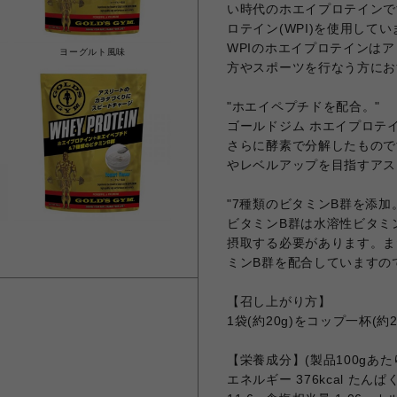
い時代のホエイプロテインで
ロテイン(WPI)を使用し
WPIのホエイプロテインは
ヨーグルト風味
方やスポーツを行なう方にお
"ホエイペプチドを配合。"
ゴールドジム ホエイプロテ
さらに酵素で分解したもので
やレベルアップを目指すアス
"7種類のビタミンB群を添加
ビタミンB群は水溶性ビタミ
摂取する必要があります。ま
ミンB群を配合していますの
【召し上がり方】
1袋(約20g)をコップ一杯(
【栄養成分】(製品100gあた
エネルギー 376kcal たんぱく