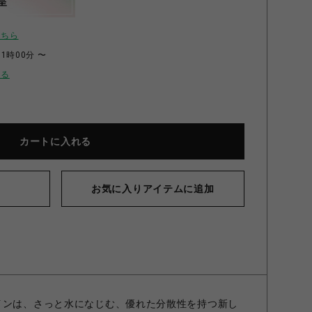
呈
こちら
11時00分 〜
せる
カートに入れる
お気に入りアイテムに追加
ロテイン+ホエイペプチド&ビタミン 720g ストロベリー風味
インは、さっと水になじむ、優れた分散性を持つ新し