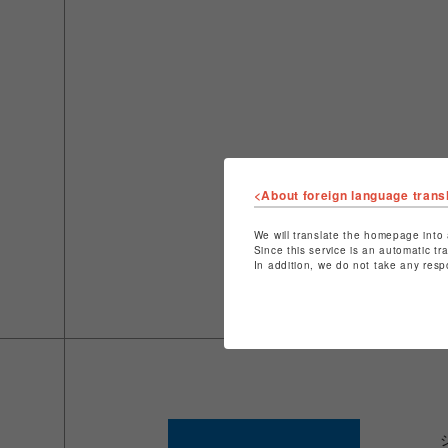
<About foreign language trans
We will translate the homepage into 
Since this service is an automatic tr
In addition, we do not take any resp