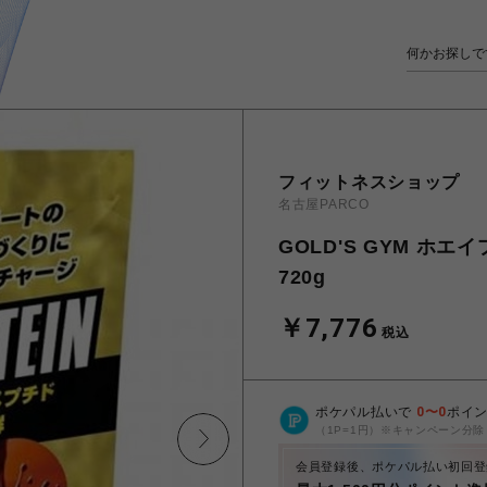
フィットネスショップ
名古屋PARCO
GOLD'S GYM ホ
720g
￥7,776
税込
ポケパル払いで
0
〜
0
ポイ
（1P=1円）※キャンペーン分除
会員登録後、ポケパル払い初回登