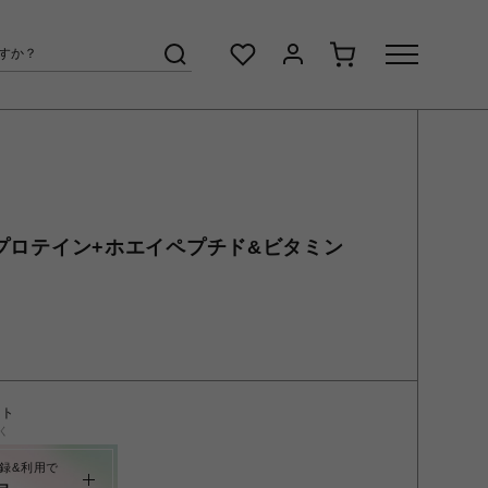
エイプロテイン+ホエイペプチド&ビタミン
ント
く
録&利用で