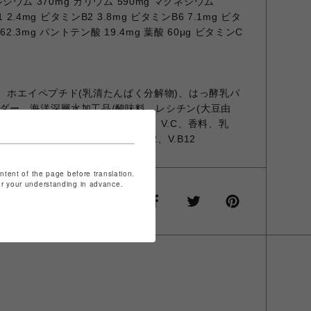
カルシウム 370mg カリウム 590mg マグネシウム
1 2.4mg ビタミンB2 3.8mg ビタミンB6 7.1mg ビタ
 62.3mg パントテン酸 19.4mg 葉酸 60μg ビタミンC
)、ホエイペプチド(乳清たんぱく分解物)、はっ酵乳パ
ダー、海洋深層水加工品/酸味料、レシチン(大豆由
アセスルファムK)、環状オリゴ糖、V.C、香料、乳
シウム、V.B1、V.B6、V.B2、V.B12
ontent of the page before translation.
for your understanding in advance.