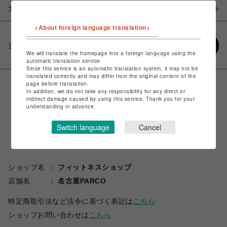
アイテム説明 / 素材
<About foreign language translation>
シェアする
We will translate the homepage into a foreign language using the
automatic translation service.
Since this service is an automatic translation system, it may not be
translated correctly and may differ from the original content of the
page before translation.
In addition, we do not take any responsibility for any direct or
indirect damage caused by using this service. Thank you for your
understanding in advance.
Switch language
Cancel
ショップ名
フィットネスショップ
店舗名
名古屋PARCO
特定商取引法など法令に基づく表記は
こちら
ショップお問い合わせは
こちら