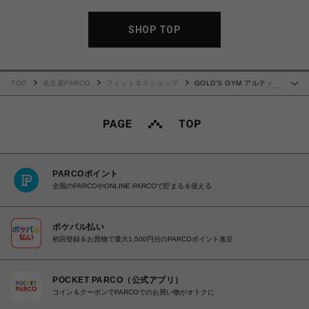
SHOP TOP
TOP
名古屋PARCO
フィットネスショップ
GOLD'S GYM アルティメ
…
ットHMBパウダー
PARCOポイント
全国のPARCOやONLINE PARCOで貯まる＆使える
ポケパル払い
初回登録＆お買物で最大1,500円分のPARCOポイント進呈
POCKET PARCO（公式アプリ）
コイン＆クーポンでPARCOでのお買い物がオトクに