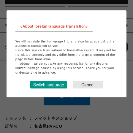
店頭受け取り
お気に入りアイテムに追加
<About foreign language translation>
アイテム説明 / 素材
We will translate the homepage into a foreign language using the
automatic translation service.
シェアする
Since this service is an automatic translation system, it may not be
translated correctly and may differ from the original content of the
page before translation.
In addition, we do not take any responsibility for any direct or
indirect damage caused by using this service. Thank you for your
understanding in advance.
Switch language
Cancel
ショップ名
フィットネスショップ
店舗名
名古屋PARCO