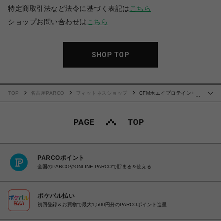
特定商取引法など法令に基づく表記は
こちら
ショップお問い合わせは
こちら
SHOP TOP
TOP
名古屋PARCO
フィットネスショップ
CFMホエイプロテイン+ホ
…
エイペプチド&ビタミンB群 900ｇ
PARCOポイント
全国のPARCOやONLINE PARCOで貯まる＆使える
ポケパル払い
初回登録＆お買物で最大1,500円分のPARCOポイント進呈