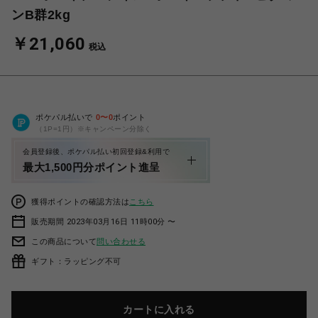
ンB群2kg
￥21,060
税込
ポケパル払いで
0
〜
0
ポイント
（1P=1円）※キャンペーン分除く
会員登録後、ポケパル払い初回登録&利用で
最大1,500円分ポイント進呈
獲得ポイントの確認方法は
こちら
販売期間 2023年03月16日 11時00分 〜
この商品について
問い合わせる
ギフト：ラッピング不可
カートに入れる