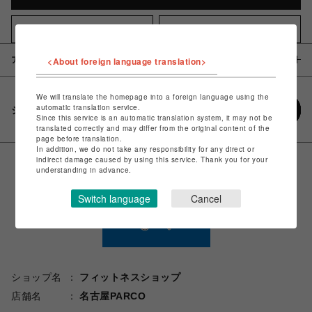
店頭受け取り
お気に入りアイテムに追加
<About foreign language translation>
アイテム説明 / 素材
We will translate the homepage into a foreign language using the
automatic translation service.
シェアする
Since this service is an automatic translation system, it may not be
translated correctly and may differ from the original content of the
page before translation.
In addition, we do not take any responsibility for any direct or
indirect damage caused by using this service. Thank you for your
understanding in advance.
Switch language
Cancel
ショップ名
フィットネスショップ
店舗名
名古屋PARCO