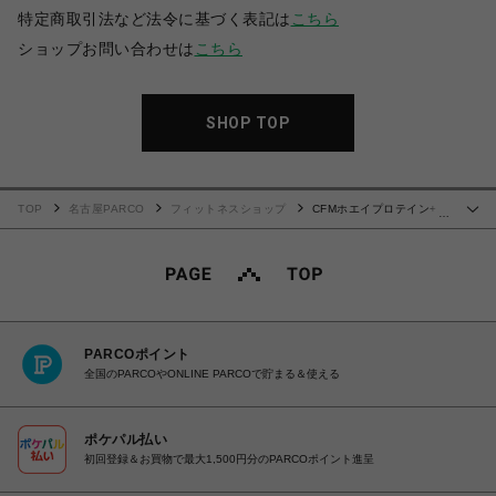
特定商取引法など法令に基づく表記は
こちら
ショップお問い合わせは
こちら
SHOP TOP
TOP
名古屋PARCO
フィットネスショップ
CFMホエイプロテイン+ホ
…
エイペプチド&ビタミンB群2kg
PARCOポイント
全国のPARCOやONLINE PARCOで貯まる＆使える
ポケパル払い
初回登録＆お買物で最大1,500円分のPARCOポイント進呈