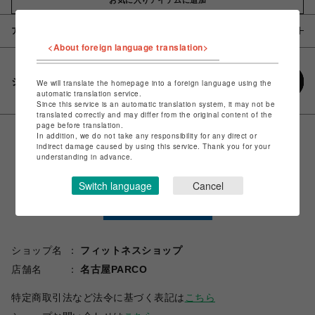
アイテム説明 / 素材
<About foreign language translation>
シェアする
We will translate the homepage into a foreign language using the
automatic translation service.
Since this service is an automatic translation system, it may not be
translated correctly and may differ from the original content of the
page before translation.
In addition, we do not take any responsibility for any direct or
indirect damage caused by using this service. Thank you for your
understanding in advance.
Switch language
Cancel
ショップ名
フィットネスショップ
店舗名
名古屋PARCO
特定商取引法など法令に基づく表記は
こちら