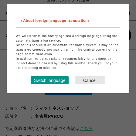
アイテム説明 / 素材
<About foreign language translation>
シェアする
We will translate the homepage into a foreign language using the
automatic translation service.
Since this service is an automatic translation system, it may not be
translated correctly and may differ from the original content of the
page before translation.
In addition, we do not take any responsibility for any direct or
indirect damage caused by using this service. Thank you for your
understanding in advance.
Switch language
Cancel
ショップ名
フィットネスショップ
店舗名
名古屋PARCO
特定商取引法など法令に基づく表記は
こちら