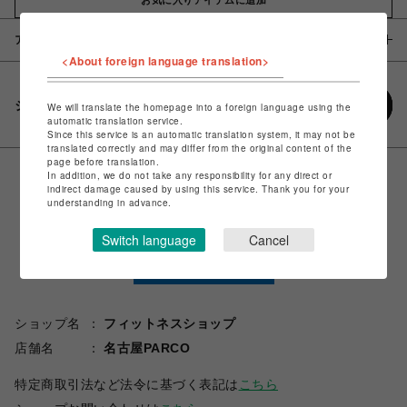
アイテム説明 / 素材
<About foreign language translation>
シェアする
We will translate the homepage into a foreign language using the
automatic translation service.
Since this service is an automatic translation system, it may not be
translated correctly and may differ from the original content of the
page before translation.
In addition, we do not take any responsibility for any direct or
indirect damage caused by using this service. Thank you for your
understanding in advance.
Switch language
Cancel
ショップ名
フィットネスショップ
店舗名
名古屋PARCO
特定商取引法など法令に基づく表記は
こちら