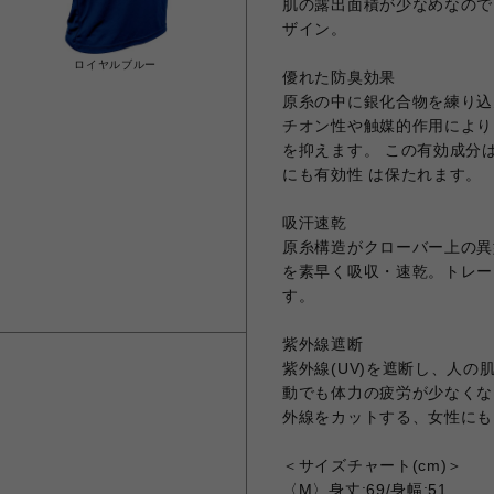
肌の露出面積が少なめなので
ザイン。
ロイヤルブルー
優れた防臭効果
原糸の中に銀化合物を練り込
チオン性や触媒的作用により
を抑えます。 この有効成分
にも有効性 は保たれます。
吸汗速乾
原糸構造がクローバー上の異
を素早く吸収・速乾。トレー
す。
紫外線遮断
紫外線(UV)を遮断し、人
動でも体力の疲労が少なくな
外線をカットする、女性にも
＜サイズチャート(cm)＞
〈M〉身丈:69/身幅:51