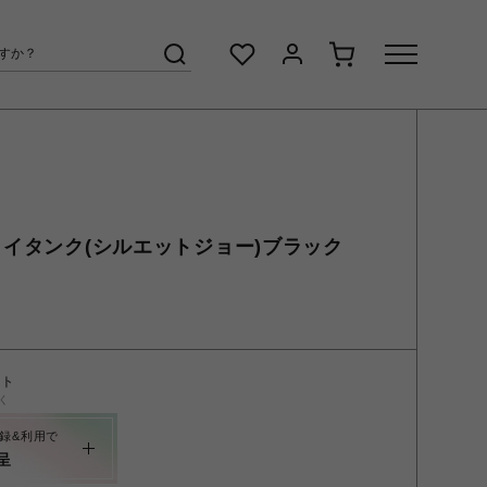
ドライタンク(シルエットジョー)ブラック
ント
く
録&利用で
呈