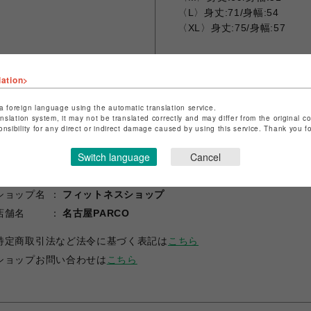
〈L〉身丈:71/身幅:54
〈XL〉身丈:75/身幅:57
lation>
シェアする
a foreign language using the automatic translation service.
anslation system, it may not be translated correctly and may differ from the original c
onsibility for any direct or indirect damage caused by using this service. Thank you 
Switch language
Cancel
ショップ名
フィットネスショップ
店舗名
名古屋PARCO
特定商取引法など法令に基づく表記は
こちら
ショップお問い合わせは
こちら