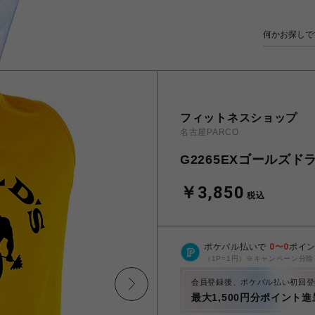
フィットネスショップ
名古屋PARCO
G2265EXゴールズ
￥3,850
税込
ポケパル払いで
0
〜
0
ポイ
（1P=1円）※キャンペーン分除
会員登録後、ポケパル払い初回登
最大1,500円分ポイント進