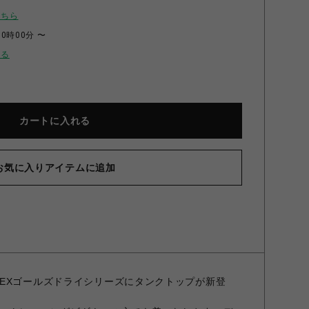
こちら
00時00分 〜
せる
カートに入れる
お気に入りアイテムに追加
ルズドライタンク(シルエットジョー） ブラック M
EXゴールズドライシリーズにタンクトップが新登