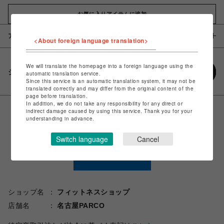
お気に入りアイテムに追加
アイテム説明 / 素材
<About foreign language translation>
We will translate the homepage into a foreign language using the
シェアする
automatic translation service.
Since this service is an automatic translation system, it may not be
translated correctly and may differ from the original content of the
page before translation.
In addition, we do not take any responsibility for any direct or
indirect damage caused by using this service. Thank you for your
understanding in advance.
Switch language
Cancel
ショップ名
フィットネスショップ
店舗名
名古屋PARCO