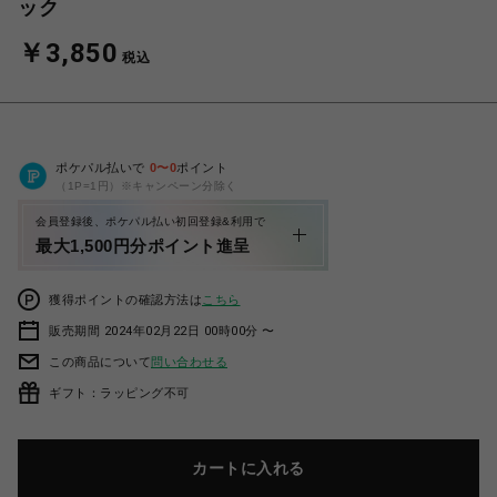
ック
￥3,850
税込
ポケパル払いで
0
〜
0
ポイント
（1P=1円）※キャンペーン分除く
会員登録後、ポケパル払い初回登録&利用で
最大1,500円分ポイント進呈
獲得ポイントの確認方法は
こちら
販売期間 2024年02月22日 00時00分 〜
この商品について
問い合わせる
ギフト：ラッピング不可
カートに入れる