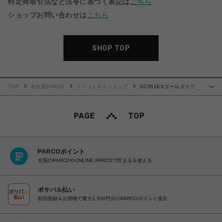
特定商取引法など法令に基づく表記は
こちら
ショップお問い合わせは
こちら
SHOP TOP
TOP
名古屋PARCO
フィットネスショップ
G2261EXゴールズドライ
…
(シルエットジョー)ブラック
PARCOポイント
全国のPARCOやONLINE PARCOで貯まる＆使える
ポケパル払い
初回登録＆お買物で最大1,500円分のPARCOポイント進呈