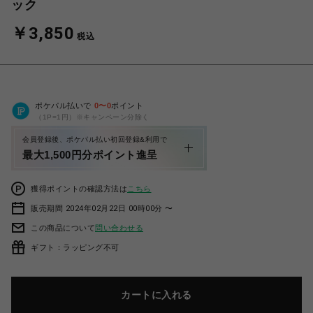
ック
￥3,850
税込
ポケパル払いで
0
〜
0
ポイント
（1P=1円）※キャンペーン分除く
会員登録後、ポケパル払い初回登録&利用で
最大1,500円分ポイント進呈
獲得ポイントの確認方法は
こちら
販売期間 2024年02月22日 00時00分 〜
この商品について
問い合わせる
ギフト：ラッピング不可
カートに入れる