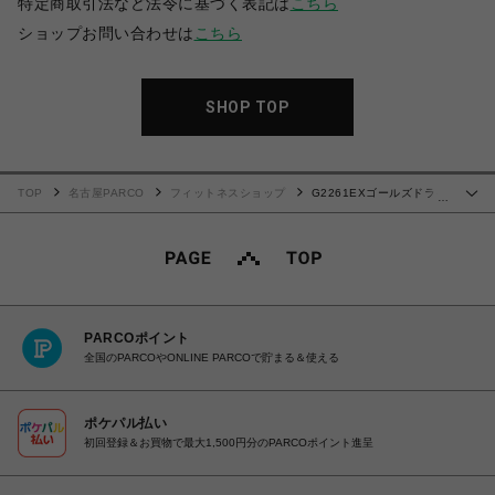
特定商取引法など法令に基づく表記は
こちら
ショップお問い合わせは
こちら
SHOP TOP
TOP
名古屋PARCO
フィットネスショップ
G2261EXゴールズドライ
…
(シルエットジョー)ブラック
PARCOポイント
全国のPARCOやONLINE PARCOで貯まる＆使える
ポケパル払い
初回登録＆お買物で最大1,500円分のPARCOポイント進呈