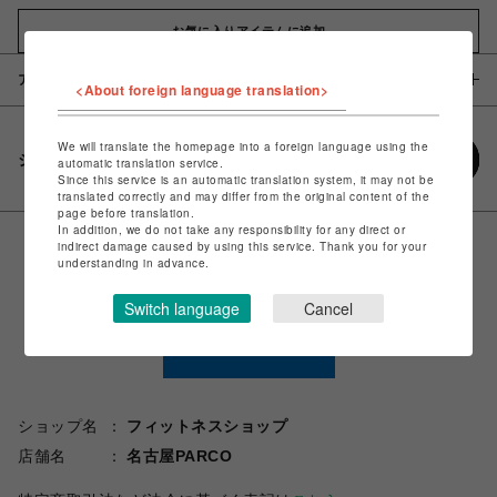
お気に入りアイテムに追加
アイテム説明 / 素材
<About foreign language translation>
We will translate the homepage into a foreign language using the
シェアする
automatic translation service.
Since this service is an automatic translation system, it may not be
translated correctly and may differ from the original content of the
page before translation.
In addition, we do not take any responsibility for any direct or
indirect damage caused by using this service. Thank you for your
understanding in advance.
Switch language
Cancel
ショップ名
フィットネスショップ
店舗名
名古屋PARCO