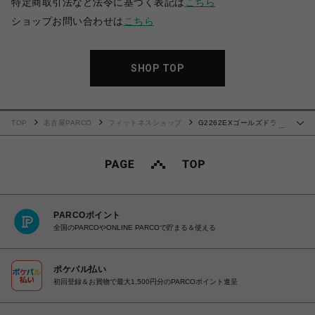
特定商取引法など法令に基づく表記は
こちら
ショップお問い合わせは
こちら
SHOP TOP
TOP
名古屋PARCO
フィットネスショップ
G2262EXゴールズドライ
…
(スタックライン)ロイヤルブルー
PARCOポイント
全国のPARCOやONLINE PARCOで貯まる＆使える
ポケパル払い
初回登録＆お買物で最大1,500円分のPARCOポイント進呈