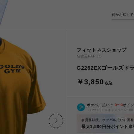
フィットネスショップ
名古屋PARCO
G2262EXゴールズ
￥3,850
税込
ポケパル払いで
0
〜
0
ポイ
（1P=1円）※キャンペーン分除
会員登録後、ポケパル払い初回登
最大1,500円分ポイント進