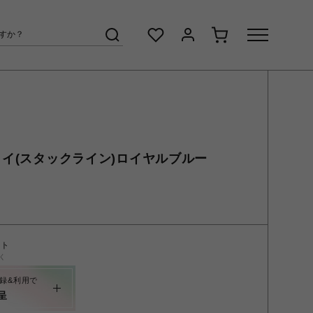
ドライ(スタックライン)ロイヤルブルー
ント
く
録&利用で
呈