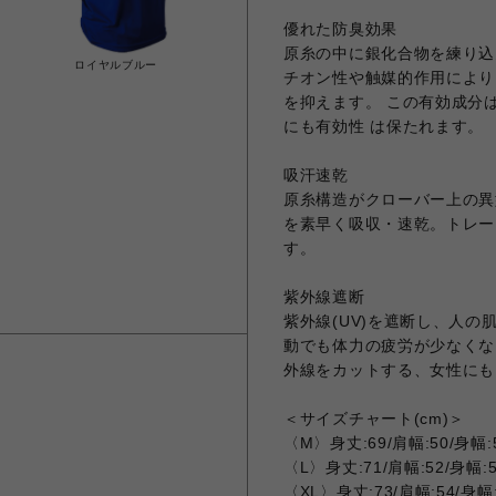
優れた防臭効果
原糸の中に銀化合物を練り込
ロイヤルブルー
チオン性や触媒的作用により
を抑えます。 この有効成分
にも有効性 は保たれます。
吸汗速乾
原糸構造がクローバー上の異
を素早く吸収・速乾。トレー
す。
紫外線遮断
紫外線(UV)を遮断し、人
動でも体力の疲労が少なくな
外線をカットする、女性にも
＜サイズチャート(cm)＞
〈M〉身丈:69/肩幅:50/身幅:5
〈L〉身丈:71/肩幅:52/身幅:
〈XL〉身丈:73/肩幅:54/身幅: