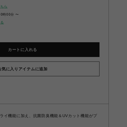
こちら
00時00分 〜
せる
カートに入れる
お気に入りアイテムに追加
ゴールズドライ(スタックライン) ブラック M
ライ機能に加え、抗菌防臭機能＆UVカット機能がプ