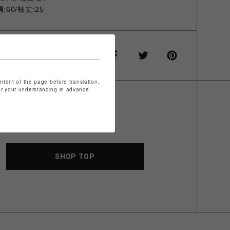
:60/袖丈:25
ontent of the page before translation.
for your understanding in advance.
SHOP TOP