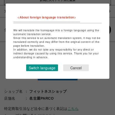
アイテム説明 / 素材
<About foreign language translation>
シェアする
We will translate the homepage into a foreign language using the
automatic translation service.
Since this service is an automatic translation system, it may not be
translated correctly and may differ from the original content of the
page before translation.
In addition, we do not take any responsibility for any direct or
indirect damage caused by using this service. Thank you for your
understanding in advance.
Switch language
Cancel
ショップ名
フィットネスショップ
店舗名
名古屋PARCO
特定商取引法など法令に基づく表記は
こちら