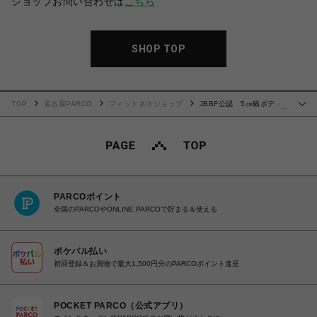
ショップお問い合わせは
こちら
SHOP TOP
TOP
名古屋PARCO
フィットネスショップ
JBBF公認 5㎝幅ボディ
…
ビルポージングトランクス 青
PARCOポイント
全国のPARCOやONLINE PARCOで貯まる＆使える
ポケパル払い
初回登録＆お買物で最大1,500円分のPARCOポイント進呈
POCKET PARCO（公式アプリ）