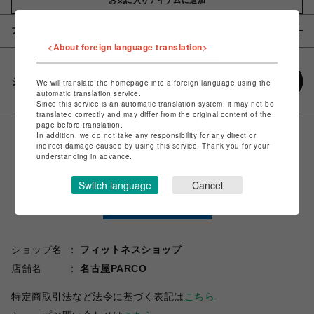
アイテム説明 / 素材
<About foreign language translation>
シェアする
We will translate the homepage into a foreign language using the
automatic translation service.
Since this service is an automatic translation system, it may not be
translated correctly and may differ from the original content of the
page before translation.
In addition, we do not take any responsibility for any direct or
indirect damage caused by using this service. Thank you for your
understanding in advance.
Switch language
Cancel
ショップ名
フィットネスショップ
店舗名
名古屋PARCO
特定商取引法など法令に基づく表記は
こちら