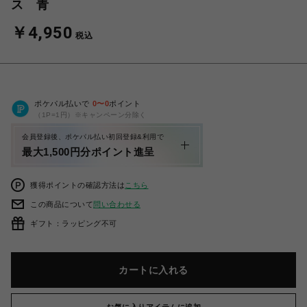
ス 青
￥4,950
税込
ポケパル払いで
0
〜
0
ポイント
（1P=1円）※キャンペーン分除く
会員登録後、ポケパル払い初回登録&利用で
最大1,500円分ポイント進呈
獲得ポイントの確認方法は
こちら
この商品について
問い合わせる
ギフト：ラッピング不可
カートに入れる
お気に入りアイテムに追加