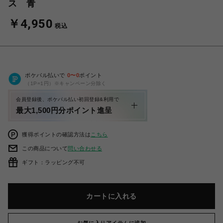
ス 青
￥4,950
税込
ポケパル払いで
0
〜
0
ポイント
（1P=1円）※キャンペーン分除く
会員登録後、ポケパル払い初回登録&利用で
最大1,500円分ポイント進呈
獲得ポイントの確認方法は
こちら
この商品について
問い合わせる
ギフト：ラッピング不可
カートに入れる
お気に入りアイテムに追加