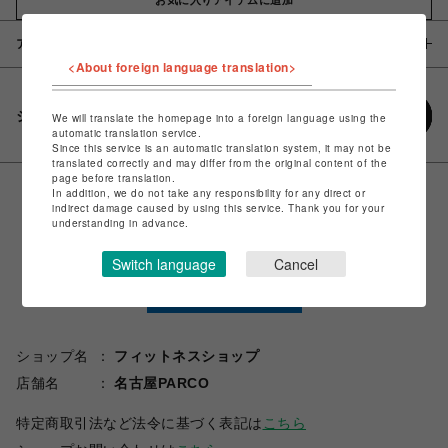
アイテム説明 / 素材
<About foreign language translation>
シェアする
We will translate the homepage into a foreign language using the
automatic translation service.
Since this service is an automatic translation system, it may not be
translated correctly and may differ from the original content of the
page before translation.
In addition, we do not take any responsibility for any direct or
indirect damage caused by using this service. Thank you for your
understanding in advance.
Switch language
Cancel
ショップ名
フィットネスショップ
店舗名
名古屋PARCO
特定商取引法など法令に基づく表記は
こちら