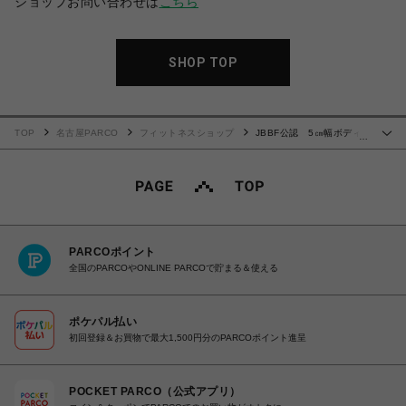
ショップお問い合わせは
こちら
SHOP TOP
TOP
名古屋PARCO
フィットネスショップ
JBBF公認 5㎝幅ボディ
…
ビルポージングトランクス 青
PARCOポイント
全国のPARCOやONLINE PARCOで貯まる＆使える
ポケパル払い
初回登録＆お買物で最大1,500円分のPARCOポイント進呈
POCKET PARCO（公式アプリ）