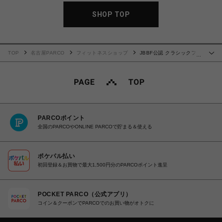
SHOP TOP
TOP
名古屋PARCO
フィットネスショップ
JBBF公認 クラシックフィ
…
ジークトランクス M
PARCOポイント
全国のPARCOやONLINE PARCOで貯まる＆使える
ポケパル払い
初回登録＆お買物で最大1,500円分のPARCOポイント進呈
POCKET PARCO（公式アプリ）
コイン＆クーポンでPARCOでのお買い物がオトクに