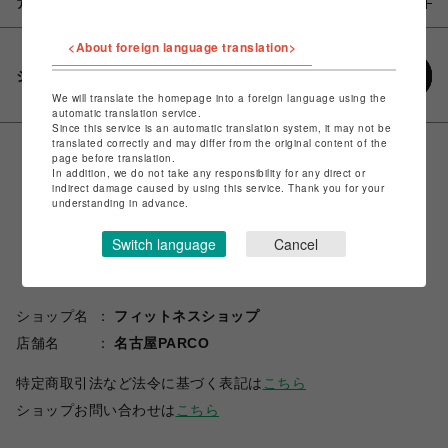
アイテム説明 / 素材
<About foreign language translation>
シェアする
We will translate the homepage into a foreign language using the
automatic translation service.
Since this service is an automatic translation system, it may not be
translated correctly and may differ from the original content of the
page before translation.
In addition, we do not take any responsibility for any direct or
indirect damage caused by using this service. Thank you for your
understanding in advance.
Switch language
Cancel
ショップ名
フィットネスショップ
店舗名
名古屋PARCO
特定商取引法など法令に基づく表記は
こちら
ショップお問い合わせは
こちら