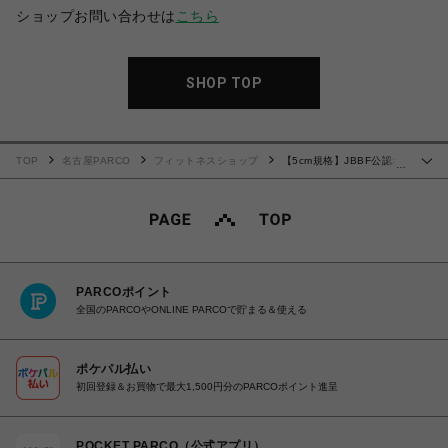
ショップお問い合わせは
こちら
SHOP TOP
TOP
名古屋PARCO
フィットネスショップ
【5cm規格】JBBF公認ボ
…
ディビルポージングトランクス 黒ラメ
PARCOポイント
全国のPARCOやONLINE PARCOで貯まる＆使える
ポケパル払い
初回登録＆お買物で最大1,500円分のPARCOポイント進呈
POCKET PARCO（公式アプリ）