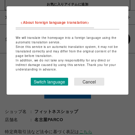
お気に入りアイテムに追加
アイテム説明 / 素材
<About foreign language translation>
We will translate the homepage into a foreign language using the
シェアする
automatic translation service.
Since this service is an automatic translation system, it may not be
translated correctly and may differ from the original content of the
page before translation.
In addition, we do not take any responsibility for any direct or
indirect damage caused by using this service. Thank you for your
understanding in advance.
Switch language
Cancel
ショップ名
フィットネスショップ
店舗名
名古屋PARCO
特定商取引法など法令に基づく表記は
こちら