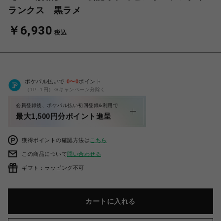
ランクス 黒ラメ
￥6,930
税込
ポケパル払いで
0
〜
0
ポイント
（1P=1円）※キャンペーン分除く
会員登録後、ポケパル払い初回登録&利用で
最大1,500円分ポイント進呈
獲得ポイントの確認方法は
こちら
この商品について
問い合わせる
ギフト：ラッピング不可
カートに入れる