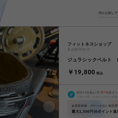
フィットネスショップ
名古屋PARCO
ジュラシックベルト 
￥19,800
税込
ポケパル払いで
0
〜
0
ポイ
（1P=1円）※キャンペーン分除
会員登録後、ポケパル払い初回登
最大1,500円分ポイント進