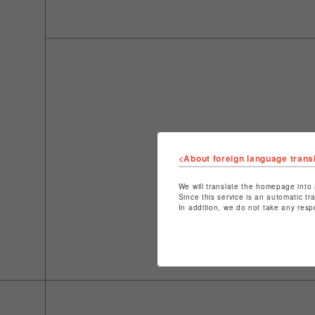
<About foreign language trans
We will translate the homepage into 
Since this service is an automatic tr
In addition, we do not take any resp