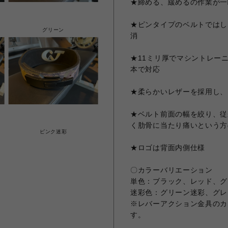
★締める、緩めるの作業が一
★ピンタイプのベルトではし
グリーン
消
★11ミリ厚でマシントレー
本で対応
★柔らかいレザーを採用し、
★ベルト前面の幅を絞り、従
く肋骨に当たり痛いという方
ピンク迷彩
★ロゴは背面内側仕様
〇カラーバリエーション
単色：ブラック、レッド、グ
迷彩色：グリーン迷彩、グレ
※レバーアクション金具のカ
す。