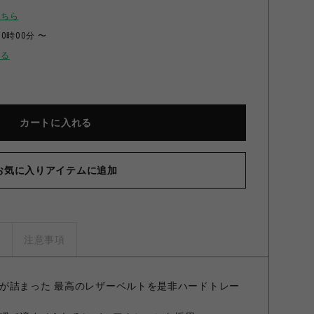
こちら
00時00分 〜
せる
カートに入れる
お気に入りアイテムに追加
ジュラシックベルト レッド XS
ズ
注意事項
が詰まった 最高のレザーベルトを是非ハードトレー