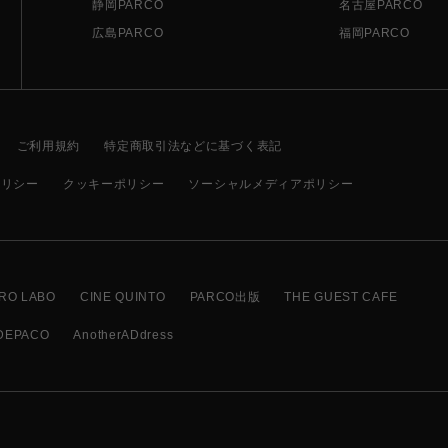
静岡PARCO
名古屋PARCO
広島PARCO
福岡PARCO
ご利用規約
特定商取引法などに基づく表記
ポリシー
クッキーポリシー
ソーシャルメディアポリシー
RO LABO
CINE QUINTO
PARCO出版
THE GUEST CAFE
DEPACO
AnotherADdress