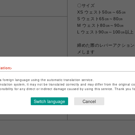
〇サイズ
XS ウェスト50㎝～65㎝
S ウェスト65㎝～80㎝
M ウェスト80㎝～90㎝
L ウェスト90㎝～100㎝以上
締めた際のレバーアクション
メします
※サイズ参考
lation>
木澤 ウェスト85cm
Mサイズのほぼ真中で使用
a foreign language using the automatic translation service.
anslation system, it may not be translated correctly and may differ from the original c
onsibility for any direct or indirect damage caused by using this service. Thank you 
Switch language
Cancel
シェアする