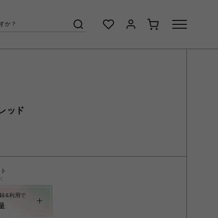
レッド
ント
く
録&利用で
呈