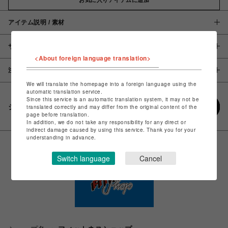
アイテム説明 / 素材
サイズ
<About foreign language translation>
注意事項
We will translate the homepage into a foreign language using the
automatic translation service.
Since this service is an automatic translation system, it may not be
シェアする
translated correctly and may differ from the original content of the
page before translation.
In addition, we do not take any responsibility for any direct or
indirect damage caused by using this service. Thank you for your
understanding in advance.
Switch language
Cancel