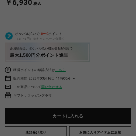
￥6,930
税込
ポケパル払いで
0
〜
0
ポイント
（1P=1円）※キャンペーン分除く
会員登録後、ポケパル払い初回登録&利用で
最大1,500円分ポイント進呈
獲得ポイントの確認方法は
こちら
販売期間 2023年03月16日 11時00分 〜
この商品について
問い合わせる
ギフト：ラッピング不可
カートに入れる
店頭受け取り
お気に入りアイテムに追加