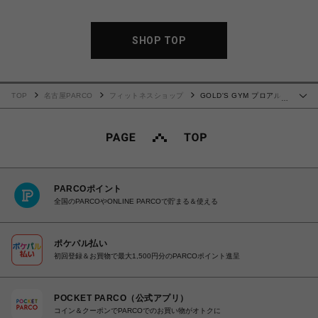
SHOP TOP
TOP
名古屋PARCO
フィットネスショップ
GOLD'S GYM プロアルテ
…
ィマグローブ
PARCOポイント
全国のPARCOやONLINE PARCOで貯まる＆使える
ポケパル払い
初回登録＆お買物で最大1,500円分のPARCOポイント進呈
POCKET PARCO（公式アプリ）
コイン＆クーポンでPARCOでのお買い物がオトクに