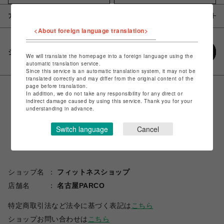
アイテム説明 / 素材
<About foreign language translation>
シェアする
We will translate the homepage into a foreign language using the
automatic translation service.
Since this service is an automatic translation system, it may not be
translated correctly and may differ from the original content of the
page before translation.
In addition, we do not take any responsibility for any direct or
indirect damage caused by using this service. Thank you for your
understanding in advance.
Switch language
Cancel
ショップ名
フィットネスショップ
店舗名
名古屋PARCO
特定商取引法など法令に基づく表記は
こちら
ショップお問い合わせは
こちら