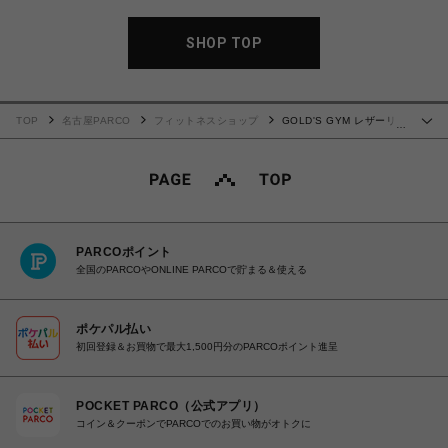
SHOP TOP
TOP
名古屋PARCO
フィットネスショップ
GOLD'S GYM レザーリス
…
トストラップ
PARCOポイント
全国のPARCOやONLINE PARCOで貯まる＆使える
ポケパル払い
初回登録＆お買物で最大1,500円分のPARCOポイント進呈
POCKET PARCO（公式アプリ）
コイン＆クーポンでPARCOでのお買い物がオトクに