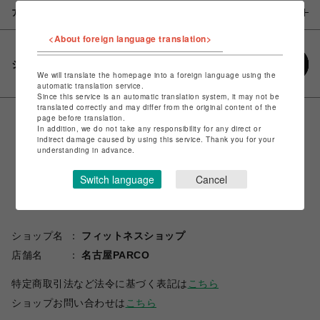
アイテム説明 / 素材
<About foreign language translation>
シェアする
We will translate the homepage into a foreign language using the
automatic translation service.
Since this service is an automatic translation system, it may not be
translated correctly and may differ from the original content of the
page before translation.
In addition, we do not take any responsibility for any direct or
indirect damage caused by using this service. Thank you for your
understanding in advance.
Switch language
Cancel
ショップ名
フィットネスショップ
店舗名
名古屋PARCO
特定商取引法など法令に基づく表記は
こちら
ショップお問い合わせは
こちら